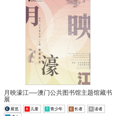
月映濠江──澳门公共图书馆主题馆藏书
展
展览
儿童
青少年
长者
读者