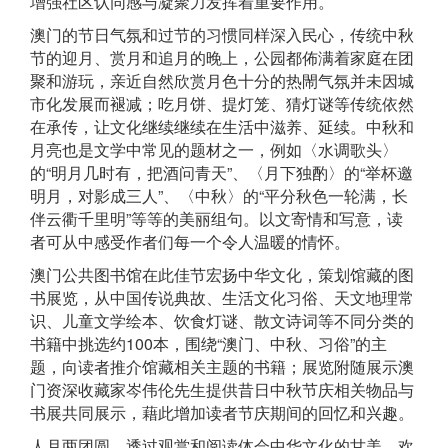
增强社区认同感与凝聚力发挥着重要作用。
澳门的节日气氛和过节的习惯同样深入民心，传统中秋
节的迎月、赏月和追月的晚上，公园都佈满着家庭在团
聚和游玩，亲近自然欣赏月色十分的热閙气氛并未因城
市化发展而褪减；吃月饼、提灯笼、猜灯谜等传统依然
在承传，让文化继续继续在生活中滋养、延续。中秋和
月亮也是文学中常见的题材之一，例如〈水调歌头〉
的“明月几时有，把酒问青天”、〈月下独酌〉的“举杯邀
明月，对影成三人”、〈中秋〉的“平分秋色一轮满，长
伴云衢千里明”等等的美丽组句。以文寄情和写意，读
者可从中感受作者们每一个令人温暖的情怀。
澳门公共图书馆在此佳节宏扬中华文化，策划馆藏的图
书展览，从中国传说典故、生活文化习俗、天文地理常
识、儿童文学绘本、饮食灯谜、散文诗词等不同分类的
书籍中挑选约100本，围绕“澳门、中秋、习俗”的主
题，向读者推介馆藏相关主题的书籍；展览附随展示澳
门资深收藏家岑伟伦先生提供昔日中秋节庆相关物品与
书展共同展示，藉此增加读者节庆期间的回忆和兴趣。
人月两团圆，透过观赏和阅读体会中华文化的甘美，欢