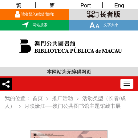
繁
簡
Port
Eng
读者登入(续借/预约)
网站搜索
文字大小
本网站为无障碍网页
Togg
navig
我的位置：
首页
>
推广活动
>
活动类型（长者/成
人）
>
月映濠江──澳门公共图书馆主题馆藏书展