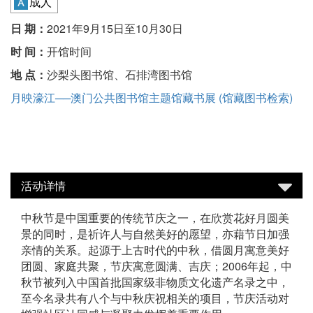
成人
日 期：
2021年9月15日至10月30日
时 间：
开馆时间
地 点：
沙梨头图书馆、石排湾图书馆
月映濠江──澳门公共图书馆主题馆藏书展 (馆藏图书检索)
活动详情
中秋节是中国重要的传统节庆之一，在欣赏花好月圆美
景的同时，是祈许人与自然美好的愿望，亦藉节日加强
亲情的关系。起源于上古时代的中秋，借圆月寓意美好
团圆、家庭共聚，节庆寓意圆满、吉庆；2006年起，中
秋节被列入中国首批国家级非物质文化遗产名录之中，
至今名录共有八个与中秋庆祝相关的项目，节庆活动对