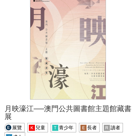
月映濠江──澳門公共圖書館主題館藏書
展
展覽
兒童
青少年
長者
讀者