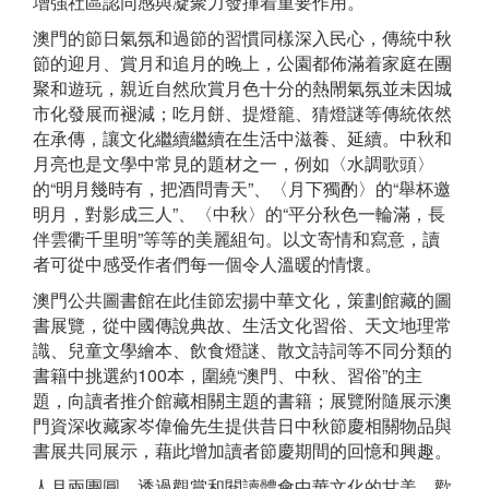
增強社區認同感與凝聚力發揮着重要作用。
澳門的節日氣氛和過節的習慣同樣深入民心，傳統中秋
節的迎月、賞月和追月的晚上，公園都佈滿着家庭在團
聚和遊玩，親近自然欣賞月色十分的熱閙氣氛並未因城
市化發展而褪減；吃月餅、提燈籠、猜燈謎等傳統依然
在承傳，讓文化繼續繼續在生活中滋養、延續。中秋和
月亮也是文學中常見的題材之一，例如〈水調歌頭〉
的“明月幾時有，把酒問青天”、〈月下獨酌〉的“舉杯邀
明月，對影成三人”、〈中秋〉的“平分秋色一輪滿，長
伴雲衢千里明”等等的美麗組句。以文寄情和寫意，讀
者可從中感受作者們每一個令人溫暖的情懷。
澳門公共圖書館在此佳節宏揚中華文化，策劃館藏的圖
書展覽，從中國傳說典故、生活文化習俗、天文地理常
識、兒童文學繪本、飲食燈謎、散文詩詞等不同分類的
書籍中挑選約100本，圍繞“澳門、中秋、習俗”的主
題，向讀者推介館藏相關主題的書籍；展覽附隨展示澳
門資深收藏家岑偉倫先生提供昔日中秋節慶相關物品與
書展共同展示，藉此增加讀者節慶期間的回憶和興趣。
人月兩團圓，透過觀賞和閱讀體會中華文化的甘美，歡