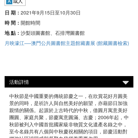
成人
日 期：
2021年9月15日至10月30日
時 間：
開館時間
地 點：
沙梨頭圖書館、石排灣圖書館
月映濠江──澳門公共圖書館主題館藏書展 (館藏圖書檢索)
活動詳情
中秋節是中國重要的傳統節慶之一，在欣賞花好月圓美
景的同時，是祈許人與自然美好的願望，亦藉節日加強
親情的關係。起源於上古時代的中秋，借圓月寓意美好
團圓、家庭共聚，節慶寓意圓滿、吉慶；2006年起，中
秋節被列入中國首批國家級非物質文化遺產名錄之中，
至今名錄共有八個與中秋慶祝相關的項目，節慶活動對