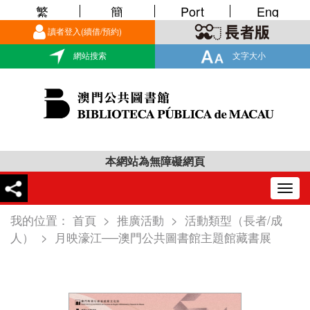
繁
簡
Port
Eng
讀者登入(續借/預約)
網站搜索
文字大小
本網站為無障礙網頁
Togg
navig
我的位置：
首頁
>
推廣活動
>
活動類型（長者/成
人）
>
月映濠江──澳門公共圖書館主題館藏書展