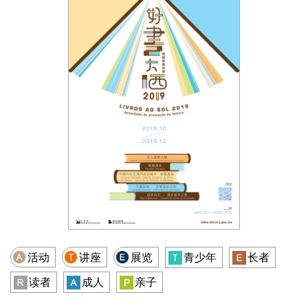
活动
讲座
展览
青少年
长者
读者
成人
亲子