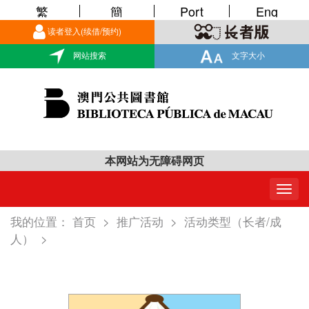
繁
簡
Port
Eng
读者登入(续借/预约)
网站搜索
文字大小
本网站为无障碍网页
Togg
navig
我的位置：
首页
>
推广活动
>
活动类型（长者/成
人）
>