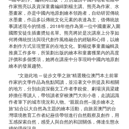
作家熊亮以及資深童書編緝劉楊主講。熊亮為作家、水
墨畫家，亦是中國內地原創繪本領跑者，自幼研習傳統
水墨畫，作品多以傳統文化元素的表達為主，借傳統故
事講述現今的情感，2018年他作為第一位中國畫家入圍
國際安徒生插畫奬短名單。熊亮將於是次講座上分享如
何將傳統技法與現代創作風格融合的經驗和心得，以繪
本創作方式呈現豐富的在地文化。劉楊從事童書編輯及
推廣工作多年，所策劃出版的繪本和童書獲業內的高度
評價和多個獎項，她將在講座中分享現時中國內地原創
繪本的發展趨勢。
“文遊此地 ─ 徒步文學之旅”精選幾位澳門本土前輩
作家的文學作品為焦點閱讀，並沿著文中所提及和相關
的地方，分別由資深藝文工作者李銳俊、劇場演員梁建
婷擔任導讀人，帶領讀者穿梭澳門大街小巷，走讀認識
作者筆下的城市境況和人物。“親親自然─漫步繪本之
旅”結合以大自然為主題的繪本活動，由旅居澳門的台
灣環境教育工作者紀藶倍帶領進行自然觀察及創作，用
五感探索自然，感受人與自然的和諧關係，傳達生態永
續的環保訊息。