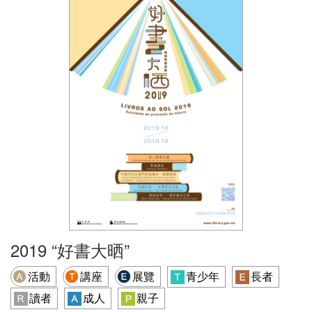
2019 “好書大晒”
活動
講座
展覽
青少年
長者
讀者
成人
親子