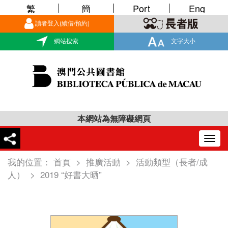
繁
簡
Port
Eng
讀者登入(續借/預約)
網站搜索
文字大小
本網站為無障礙網頁
Togg
navig
我的位置：
首頁
>
推廣活動
>
活動類型（長者/成
人）
>
2019 “好書大晒”