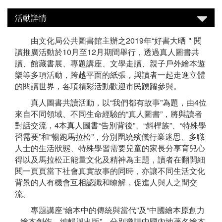
活動詳情
由文化局公共圖書館主辦之2019年“好書大晒＂閱
讀推廣活動於10月至12月期間舉行，透過真人圖書共
讀、館藏書展、專題講座、文學走讀、親子戶外繪本遊
樂等多項活動，跨越平面的紙張，與讀者一起走進立體
的閱讀世界，各項精彩活動歡迎市民踴躍參與。
真人圖書共讀活動，以“我們都有故事”為題，由4位
來自不同領域、不同生命經驗的“真人圖書”，將與讀者
對話交流，4本真人圖書“告別背後”、“斜桿族”、“特殊學
習需要”和“暢跑馬拉松”，分別圍繞殯儀行業迷思、多職
人士的生活狀態、特殊學習需要兒童的家長分享育兒心
得以及馬拉松正能量文化及精神為主題，讀者在翻開細
閱一頁頁當下社會真實故事的同時，亦讓不同生活文化
背景的人有機會互相認識和瞭解，促進人與人之間交
流。
專題講座“繪本中的傳統與當代”及“中國繪本原創力
─繪本創作、編輯與出版”，分別邀請中國內地著名繪本