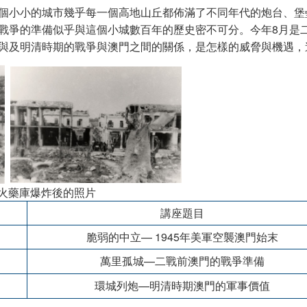
個小小的城市幾乎每一個高地山丘都佈滿了不同年代的炮台、堡
戰爭的準備似乎與這個小城數百年的歷史密不可分。今年8月是二
與及明清時期的戰爭與澳門之間的關係，是怎樣的威脅與機遇，
喉火藥庫爆炸後的照片
講座題目
脆弱的中立— 1945年美軍空襲澳門始末
萬里孤城—二戰前澳門的戰爭準備
環城列炮—明清時期澳門的軍事價值