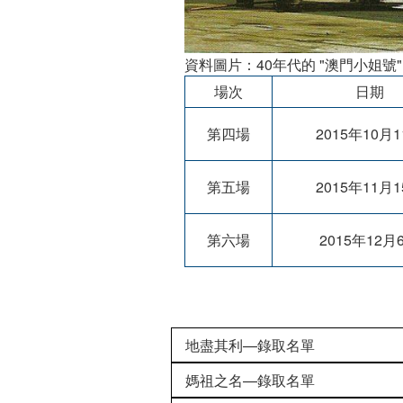
資料圖片：40年代的 "澳門小姐號"
場次
日期
第四場
2015年10月
第五場
2015年11月
第六場
2015年12月
地盡其利—錄取名單
媽祖之名—錄取名單