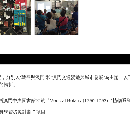
座，分別以“戰爭與澳門”和“澳門交通變遷與城市發展”為主題，
的轉折。
中央圖書館特藏〝Medical Botany (1790-1793)〞植
終身學習奬勵計劃＂項目。