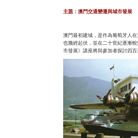
主題：澳門交通變遷與城市發展
澳門最初建城，是作為葡萄牙人在
也幾經起伏，並在二十世紀逐漸蛻
市發展》講座將與參加者探討四百