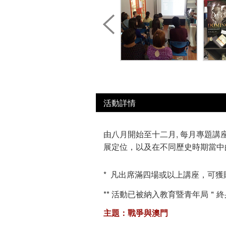
活動詳情
由八月開始至十二月, 每月專題講
展定位，以及在不同歷史時期當中
* 凡出席滿四場或以上講座，可獲贈澳門
** 活動已被納入教育暨青年局＂
主題：戰爭與澳門