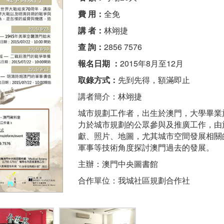
費 用：
全免
講 者：
林翊捷
查 詢：
2856 7576
報名日期 ：
2015年8月至12月
取錄方式：
先到先得，額滿即止
講者簡介：林翊捷
城市規劃工作者，出生於澳門，大學畢業
力於城市規劃的公眾參與及推廣工作，由
獻、照片、地圖，尤其城市空間發展相關
軍事等技術角度探討澳門過去的發展。
主辦：澳門中央圖書館
合作單位：我城社區規劃合作社