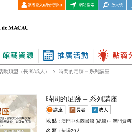
讀者登入(續借/預約)
網站搜索
放大镜
活動類型（長者/成人）
>
時間的足跡 – 系列講座
時間的足跡 – 系列講座
講座
長者
成人
地 點：
澳門中央圖書館 (總館)－澳門資料
名 額：
每場20人