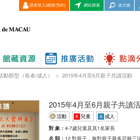
讀者登入(續借/預約)
網站搜索
放大镜
活動類型（長者/成人）
>
2015年4月至6月親子共讀活動
2015年4月至6月親子共讀
活動
兒童
成人
對 象：
4-7歲兒童及其1名家長
名 額：
12 對親子，每對親子最多可報三