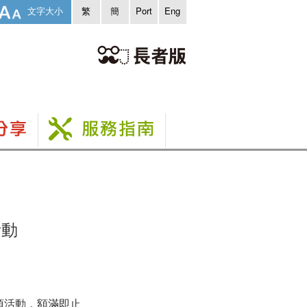
文字大小
繁
簡
Port
Eng
活動
項活動，額滿即止