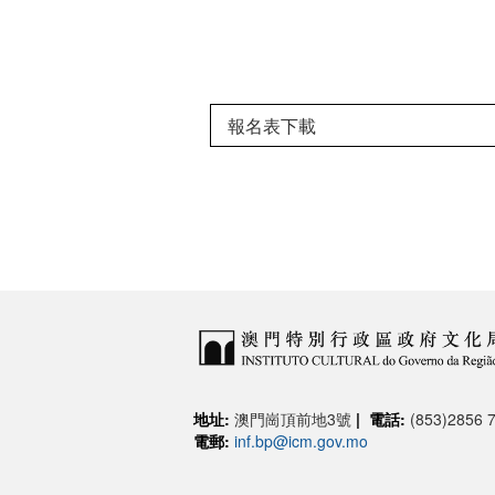
報名表下載
地址:
澳門崗頂前地3號
|
電話:
(853)2856 7
電郵:
inf.bp@icm.gov.mo