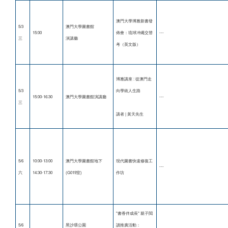
澳門大學博雅新書發
5/3
澳門大學圖書館
15:00
佈會：琉球冲繩交替
---
三
演講廳
考（英文版）
博雅講座 : 從澳門走
5/3
向學術人生路
15:00-16:30
澳門大學圖書館演講廳
---
三
講者 | 黃天先生
5/6
10:00-13:00
澳門大學圖書館地下
現代圖書快速修復工
---
六
14:30-17:30
(G019室)
作坊
"書香伴成長" 親子閲
5/6
黑沙環公園
讀推廣活動：