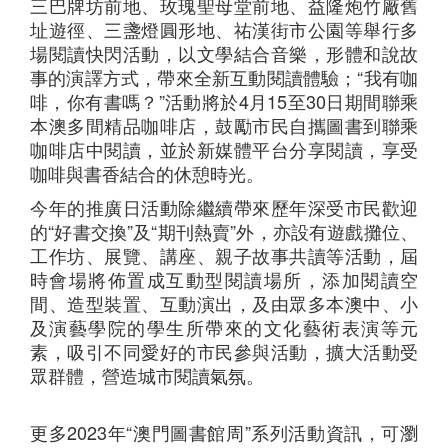
三巴牌坊前地、玫瑰聖母堂前地、益隆炮竹廠舊
址遊徑、三盞燈圓形地、祐漢街市公園等舉行多
場閱讀快閃活動，以文學結合音樂，形體和說故
事的演譯方式，帶來全新互動閱讀體驗；“我有咖
啡，你有書嗎？”活動將於4月15至30日期間聯乘
本澳多間精品咖啡店，鼓勵市民自攜圖書到聯乘
咖啡店中閱讀，並於新媒體平台分享閱讀，享受
咖啡與書香結合的休憩時光。
今年的推廣日活動除繼續帶來歷年深受市民歡迎
的“好書交換”及“期刊熱賣”外，亦設有遊戲攤位、
工作坊、展覽、講座、親子故事共讀等活動，屆
時會場將佈置成互動型閱讀場所，添加閱讀空
間、造型裝置、互動演出，及由眾多本澳中、小
及演藝學院的學生所帶來的文化藝術表演等元
素，吸引不同愛好的市民參與活動，擴大活動受
眾群體，營造城市閱讀氣氛。
更多2023年“澳門圖書館周”系列活動資訊，可瀏