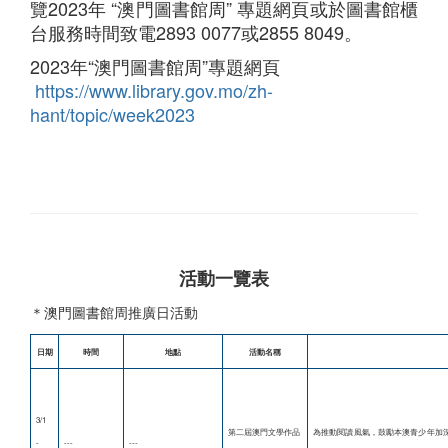
覽2023年 “澳門圖書館周” 專題網頁或於圖書館櫃
台服務時間致電2893 0077或2855 8049。
2023年“澳門圖書館周”專題網頁
https://www.library.gov.mo/zh-
hant/topic/week2023
活動一覽表
＊澳門圖書館周推廣日活動
日期
時間
地點
活動名稱
3/1
第二屆澳門文學作品
為推動閱讀風氣，鼓勵本澳青少年加
-
---
---