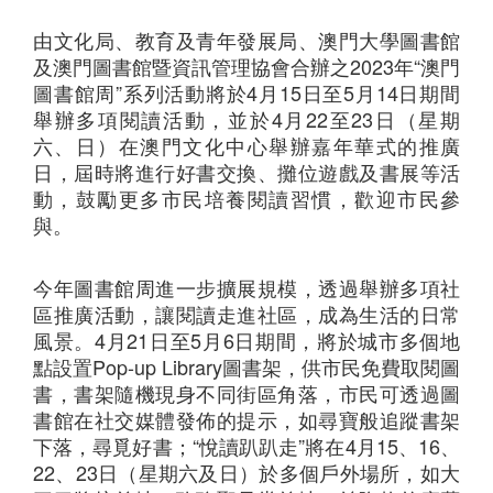
由文化局、教育及青年發展局、澳門大學圖書館
及澳門圖書館暨資訊管理協會合辦之2023年“澳門
圖書館周”系列活動將於4月15日至5月14日期間
舉辦多項閱讀活動，並於4月22至23日（星期
六、日）在澳門文化中心舉辦嘉年華式的推廣
日，屆時將進行好書交換、攤位遊戲及書展等活
動，鼓勵更多市民培養閱讀習慣，歡迎市民參
與。
今年圖書館周進一步擴展規模，透過舉辦多項社
區推廣活動，讓閱讀走進社區，成為生活的日常
風景。4月21日至5月6日期間，將於城市多個地
點設置Pop-up Library圖書架，供市民免費取閱圖
書，書架隨機現身不同街區角落，市民可透過圖
書館在社交媒體發佈的提示，如尋寶般追蹤書架
下落，尋覓好書；“悅讀趴趴走”將在4月15、16、
22、23日（星期六及日）於多個戶外場所，如大