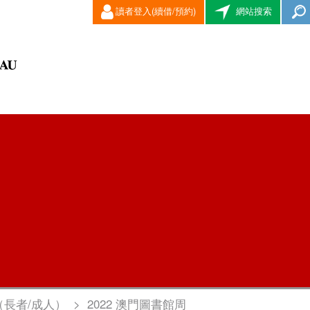
讀者登入(續借/預約)
網站搜索
（長者/成人）
>
2022 澳門圖書館周