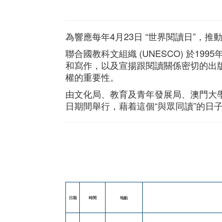
為響應每年4月23日 “世界閱讀日”，
聯合國教科文組織 (UNESCO) 於1995年正
和寫作，以及宣揚跟閱讀關係密切的出
權的重要性。
由文化局、教育及青年發展局、澳門大學圖
日期間舉行，藉着這個“與眾同讀”的日
日期
時間
地點