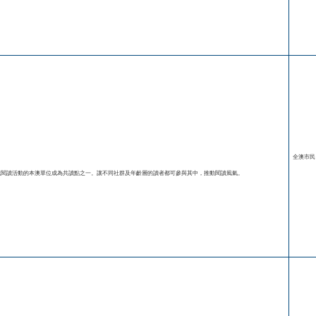
全澳市民
自發組織閱讀活動的本澳單位成為共讀點之一。讓不同社群及年齡層的讀者都可參與其中，推動閱讀風氣。