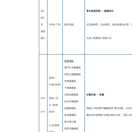
2月
青年家庭部落──童樂時光
至4
月
16:30-17:30
青年試館
以品德教育、生命教育、創意啟發為主題，
逢星
期六
主講 | 快樂種子有限公司
收書地點
：
澳門中央圖書館、
何賢公園圖書館、
星期一
何東圖書館、
14:00-20:00
下環圖書館、
沙梨頭圖書館、
好書交換
──
收書
3/14
星期二至
紅街市圖書館、
-
日 08:00-
望廈圖書館、
為配合“2022澳門圖書館周”系列活動，文
4/17
20:00
青洲圖書館、
書的市民會獲發“好書交換計分表”，憑計分
黑沙環公園
(公眾假期
黃營均圖書館、
除外)