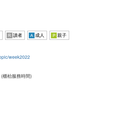
讀者
成人
親子
/topic/week2022
1284 (櫃枱服務時間)