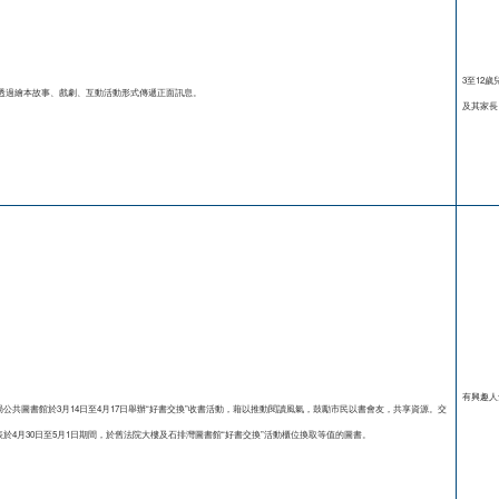
3至12歲
透過繪本故事、戲劇、互動活動形式傳遞正面訊息。
及其家長
有興趣人
化局公共圖書館於3月14日至4月17日舉辦“好書交換”收書活動，藉以推動閱讀風氣，鼓勵市民以書會友，共享資源。交
表於4月30日至5月1日期間，於舊法院大樓及石排灣圖書館“好書交換”活動櫃位換取等值的圖書。