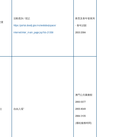
活動查詢 / 登記
教育及青年發展局
兒童
https://portal.dsedj.gov.mo/webdsejspace/
- 青年試館
internet/Inter_main_page.jsp?id=21358
2833 2084
澳門公共圖書館
2893 0077
士
自由入場*
2855 8049
2884 3105
(櫃枱服務時間)