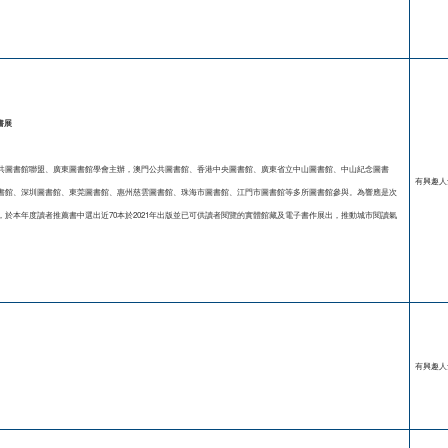
書展
共圖書館聯盟、廣東圖書館學會主辦，澳門公共圖書館、香港中央圖書館、廣東省立中山圖書館、中山紀念圖書
有興趣人
書館、深圳圖書館、東莞圖書館、惠州慈雲圖書館、珠海市圖書館、江門市圖書館等多所圖書館參與。為響應是次
於本年度讀者推薦書中選出近70本於2021年出版並已可供讀者閱覽的實體館藏及電子書作展出，推動城市閱讀氣
有興趣人