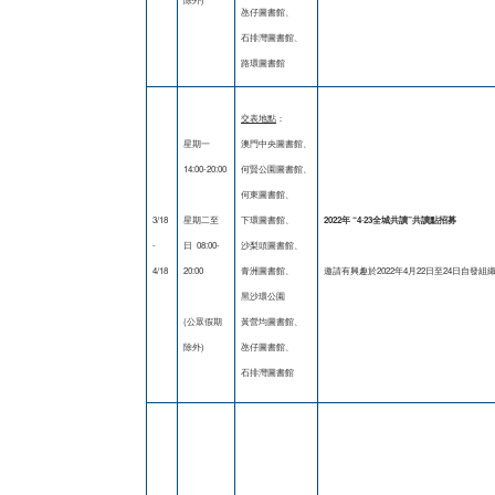
氹仔圖書館、
石排灣圖書館、
路環圖書館
交表地點
：
星期一
澳門中央圖書館、
14:00-20:00
何賢公園圖書館、
何東圖書館、
3/18
星期二至
下環圖書館、
2022
年
“4
‧
23
全城共讀
”
共讀點招募
-
日 08:00-
沙梨頭圖書館、
4/18
20:00
青洲圖書館、
邀請有興趣於2022年4月22日至24日
黑沙環公園
(公眾假期
黃營均圖書館、
除外)
氹仔圖書館、
石排灣圖書館