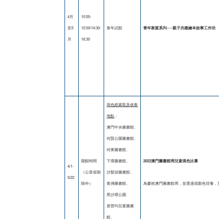
4月
10:00-
至5
12:00/14:30-
青年試館
青年家庭系列──親子共建繪本故事工作坊
月
16:30
填色紙索取及收集
地點
：
澳門中央圖書館、
何賢公園圖書館、
何東圖書館、
開館時間
下環圖書館、
2022
澳門圖書館周兒童填色比賽
4/1-
（公眾假期
沙梨頭圖書館、
5/22
除外）
青洲圖書館、
為慶祝澳門圖書館周，並透過填顏色培養，
黑沙環公園
黃營均兒童圖書
館、