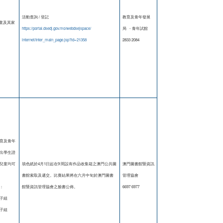
活動查詢 / 登記
教育及青年發展
兒童及其家
https://portal.dsedj.gov.mo/webdsejspace/
局 - 青年試館
internet/Inter_main_page.jsp?id=21358
2833 2084
育及青年
出學生證
歲兒童均可
填色紙於4月1日起在9 間設有作品收集箱之澳門公共圖
澳門圖書館暨資訊
書館索取及遞交。比賽結果將在六月中旬於澳門圖書
管理協會
：
館暨資訊管理協會之臉書公佈。
6697 6977
親子組
親子組