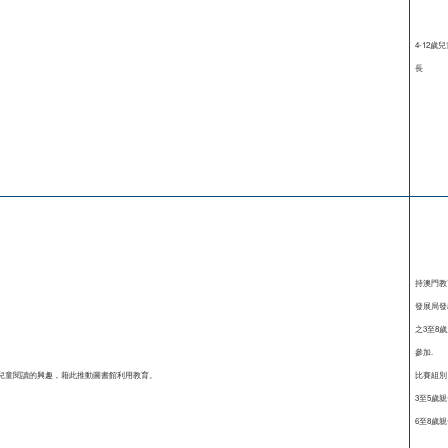
4-12歲
長
持澳門教
發展局發
之3至8
參加.
兒童閱讀的興趣，藉此推動圖書館利用教育。
比賽組別
3至5歲
6至8歲