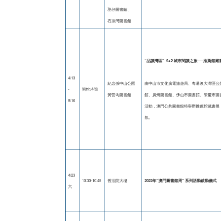
氹仔圖書館、
石排灣圖書館
“
品讀灣區
” 9+2
城市閱讀之旅──推薦館藏
4/13
紀念孫中山公園
由中山市文化廣電旅遊局、粵港澳大灣區公
-
開館時間
黃營均圖書館
館、廣州圖書館、佛山市圖書館、肇慶市圖
5/16
活動，澳門公共圖書館特舉辦推薦館藏書展，
氛。
4/23
10:30-10:45
舊法院大樓
2022
年
“
澳門圖書館周
”
系列活動啟動儀式
六