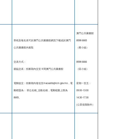
澳門公共圖書館
章程及報名表可於澳門公共圖書館網頁下載或於澳門
8598 6665
公共圖書館內索取
（蔡小姐）
交表方式：
8598 6666
親臨交表：招募期內交至 9 間澳門公共圖書館
（區小姐）
電郵提交：招募期內發送至macaolib@icm.gov.mo，電
星期一至五：
郵標題為： 單位名稱_活動名稱，電郵檔案上限為
09:00-13:00
8MB。
14:30-17:30
(公眾假期除外）