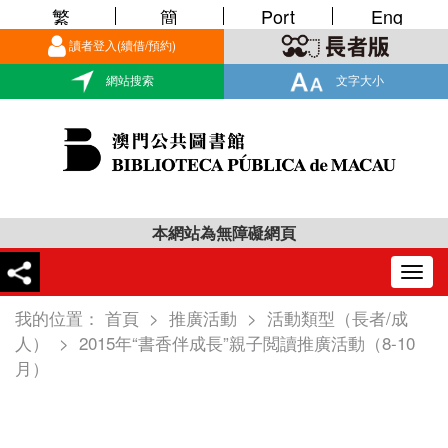
繁
簡
Port
Eng
讀者登入(續借/預約)
網站搜索
文字大小
本網站為無障礙網頁
Togg
navig
我的位置：
首頁
>
推廣活動
>
活動類型（長者/成
人）
>
2015年“書香伴成長”親子閲讀推廣活動（8-10
月）