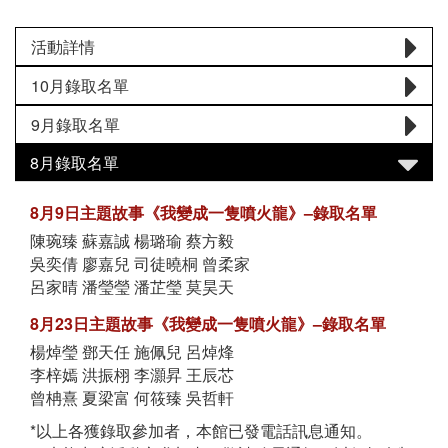
活動詳情
10月錄取名單
9月錄取名單
8月錄取名單
8月9日主題故事《我變成一隻噴火龍》–錄取名單
陳琬臻 蘇嘉誠 楊璐瑜 蔡方毅
吳奕倩 廖嘉兒 司徒曉桐 曾柔家
呂家晴 潘瑩瑩 潘芷瑩 莫昊天
8月23日主題故事《我變成一隻噴火龍》–錄取名單
楊焯瑩 鄧天任 施佩兒 呂焯烽
李梓嫣 洪振栩 李灝昇 王辰芯
曾柟熹 夏梁富 何筱臻 吳哲軒
*以上各獲錄取參加者，本館已發電話訊息通知。