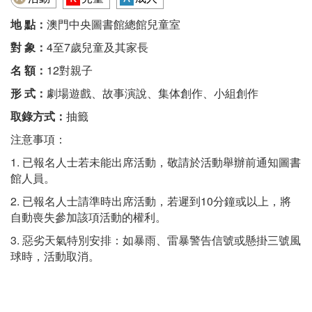
地 點：
澳門中央圖書館總館兒童室
對 象：
4至7歲兒童及其家長
名 額：
12對親子
形 式：
劇場遊戲、故事演說、集体創作、小組創作
取錄方式：
抽籤
注意事項：
1. 已報名人士若未能出席活動，敬請於活動舉辦前通知圖書
館人員。
2. 已報名人士請準時出席活動，若遲到10分鐘或以上，將
自動喪失參加該項活動的權利。
3. 惡劣天氣特別安排：如暴雨、雷暴警告信號或懸掛三號風
球時，活動取消。