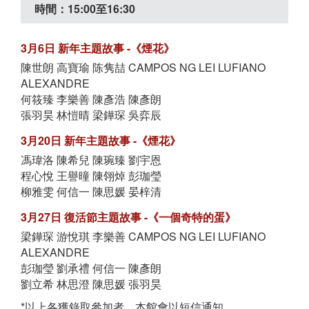
時間：15:00至16:30
3月6日 新年主題故事 -《煙花》
陳世朗 高寶瑜 陈隽喆 CAMPOS NG LEI LUFIANO
ALEXANDRE
何筱臻 李樂善 陳彥浩 陳彥朗
張羽昊 林愷晴 梁鏵琛 吳弈辰
3月20日 新年主題故事 -《煙花》
馮瑋洛 陳希兒 陳琬臻 劉宇恩
程心悅 王譽曈 陳翎焯 彭珈瑩
柳雅雯 何信一 陳思媛 晏梓清
3月27日 復活節主題故事 -《一個奇特的蛋》
梁鏵琛 游悅琪 李樂善 CAMPOS NG LEI LUFIANO
ALEXANDRE
彭珈瑩 劉承禮 何信一 陳彥朗
劉立希 林思澄 陳思媛 張羽昊
*以上各獲錄取參加者，本館會以短信通知。