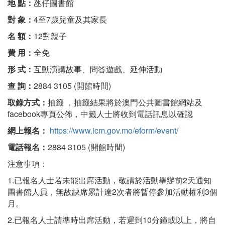
地 點：
氹仔圖書館
對 象：
4至7歲兒童及其家長
名 額：
12對親子
費 用：
全免
形 式：
互動演講故事、問答遊戲、延伸活動
查 詢：
2884 3105 (開館時間)
取錄方式：
抽籤 ，抽籤結果將於澳門公共圖書館網站及
facebook專頁公佈，中籤人士將收到電話訊息以確認
網上報名：
https://www.icm.gov.mo/eform/event/
電話報名：
2884 3105 (開館時間)
注意事項：
1.已報名人士若未能出席活動，敬請於活動舉辦前2天通知
圖書館人員，無故缺席累計達2次者將暫停參加活動權利3個
月。
2.已報名人士請準時出席活動，若遲到10分鐘或以上，將自