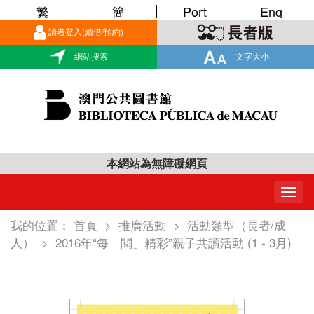
繁
簡
Port
Eng
讀者登入(續借/預約)
網站搜索
文字大小
本網站為無障礙網頁
Togg
navig
我的位置：
首頁
>
推廣活動
>
活動類型（長者/成
人）
>
2016年“每「閱」精彩”親子共讀活動 (1 - 3月)