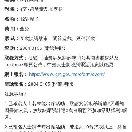
對 象：
4至7歲兒童及其家長
名 額：
12對親子
費 用：
全免
形 式：
互動演講故事、問答遊戲、延伸活動
查 詢：
2884 3105 (開館時間)
取錄方式：
抽籤 ，抽籤結果將於澳門公共圖書館網站及
facebook專頁公佈，中籤人士將收到電話訊息以確認
網上報名：
https://www.icm.gov.mo/eform/event/
電話報名：
2884 3105 (開館時間)
注意事項：
1.已報名人士若未能出席活動，敬請於活動舉辦前2天通知
圖書館人員，無故缺席累計達2次者將暫停參加活動權利3個
月。
2.已報名人士請準時出席活動，若遲到10分鐘或以上，將自