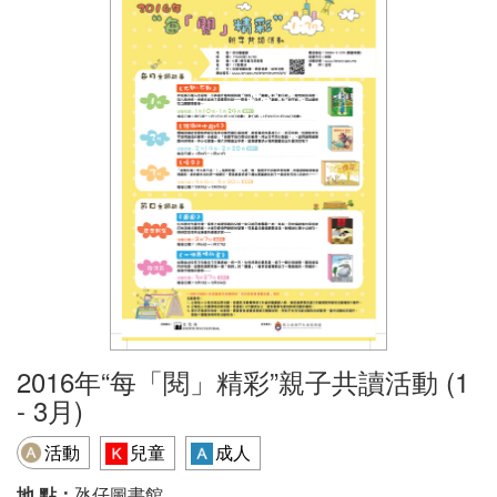
2016年“每「閱」精彩”親子共讀活動 (1
- 3月)
活動
兒童
成人
地 點：
氹仔圖書館