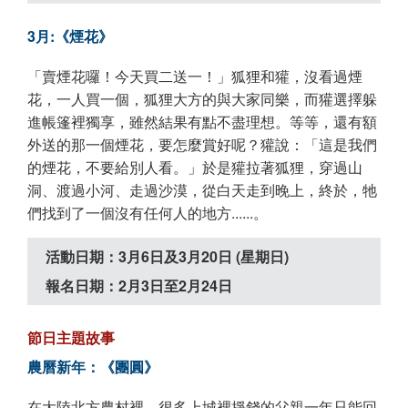
3月:《煙花》
「賣煙花囉！今天買二送一！」狐狸和獾，沒看過煙
花，一人買一個，狐狸大方的與大家同樂，而獾選擇躲
進帳篷裡獨享，雖然結果有點不盡理想。等等，還有額
外送的那一個煙花，要怎麼賞好呢？獾說：「這是我們
的煙花，不要給別人看。」於是獾拉著狐狸，穿過山
洞、渡過小河、走過沙漠，從白天走到晚上，終於，牠
們找到了一個沒有任何人的地方......。
活動日期：3月6日及3月20日 (星期日)
報名日期：2月3日至2月24日
節日主題故事
農曆新年：《團圓》
在大陸北方農村裡，很多上城裡掙錢的父親一年只能回