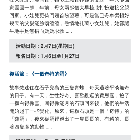
家團圓一趟，年前，母女兩起個大早梳妝打扮迎接父親
回家。小娃兒更倚門翹首盼望著，可是當已舟車勞頓好
幾天的父親滿臉鬍渣渣，熱情地扎著小女娃兒，她卻認
生地手足無措向媽媽求救......
活動日期：2月7日(星期日)
報名日期：1月6日至1月27日
復活節：《一個奇特的蛋》
故事敘述住在石子兒島的三隻青蛙，每天過著平淡無奇
的日子。有一天，生性好奇、喜歡亂逛的賈思嘉，撿了
一顆白得像雪、圓得像滿月的石頭回來後，他們的生活
開始起了一些變化。原來，這顆石頭是一個「奇特」的
「雞蛋」，後來從蛋裡孵出了一隻長長的、有鱗的、長
著四隻腳的動物......