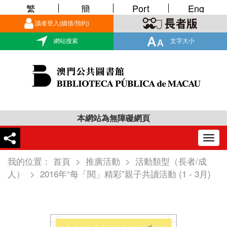
繁
簡
Port
Eng
讀者登入(續借/預約)
網站搜索
文字大小
本網站為無障礙網頁
Togg
navig
我的位置：
首頁
>
推廣活動
>
活動類型（長者/成
人）
>
2016年“每「閱」精彩”親子共讀活動 (1 - 3月)