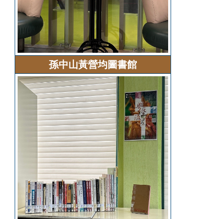
孫中山黃營均圖書館