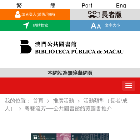
繁
簡
Port
Eng
讀者登入(續借/預約)
網站搜索
文字大小
本網站為無障礙網頁
Togg
navig
我的位置：
首頁
>
推廣活動
>
活動類型（長者/成
人）
>
粵藝流芳──公共圖書館館藏圖書推介