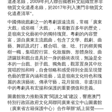
遺產名錄，2009年列入聯合國教科文組織世界非
物質文化遺產名錄，於2017年列入澳門非物質文
化遺產清單*。
中國傳統戲劇之一的粵劇源遠流長，常稱「廣東
大戲」或俗稱「大戲」，有着數百多年的歷史，
是嶺南文化藝術中的獨特瑰寶。粵劇的內容豐
富，源自廣東主流戲曲，包含了文學、戲劇、曲
藝、舞蹈及武打，糅合唱、做、唸、打的梆黃獨
樹一幟，集唱腔行當、化妝服飾、形體身段、曲
譜鑼鼓和戲台道具於一身的藝術表現，無論是全
本的一台戲、折子戲、獨角戲，觀眾置身其中欣
賞唱腔拍和時，自會領略和感受得到全面呈現聲
色藝的
豐富
內涵和造藝，這是嶺南文化特色和
瑰
麗
的表演藝術。
傳承守藝，
花月留痕、非遺項目
中的粵劇具有宏揚和保護的重要價值和意義。
圖書館致力推動落實“閱讀之城”建設，響應澳門
特別行政區政府文化局聯同廣東省立中山圖書館
（廣東省古籍保護中心）合作舉辦“紙上留聲——