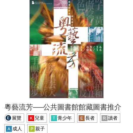
粵藝流芳──公共圖書館館藏圖書推介
展覽
兒童
青少年
長者
讀者
成人
親子