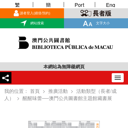
繁
簡
Port
Eng
讀者登入(續借/預約)
網站搜索
文字大小
本網站為無障礙網頁
Togg
navig
我的位置：
首頁
>
推廣活動
>
活動類型（長者/成
人）
>
醒醒味蕾──澳門公共圖書館主題館藏書展