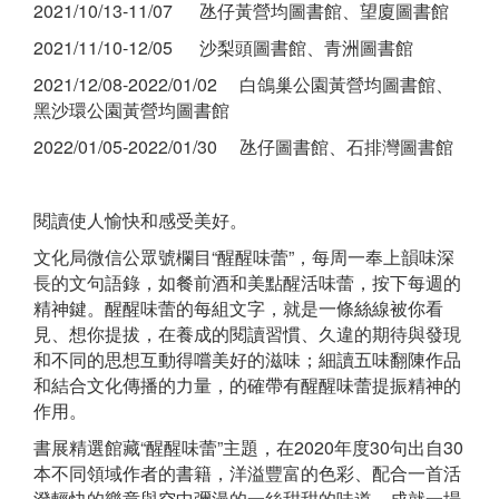
2021/10/13-11/07 氹仔黃營均圖書館、望廈圖書館
2021/11/10-12/05 沙梨頭圖書館、青洲圖書館
2021/12/08-2022/01/02 白鴿巢公園黃營均圖書館、
黑沙環公園黃營均圖書館
2022/01/05-2022/01/30 氹仔圖書館、石排灣圖書館
閱讀使人愉快和感受美好。
文化局微信公眾號欄目“醒醒味蕾”，每周一奉上韻味深
長的文句語錄，如餐前酒和美點醒活味蕾，按下每週的
精神鍵。醒醒味蕾的每組文字，就是一條絲線被你看
見、想你提拔，在養成的閱讀習慣、久違的期待與發現
和不同的思想互動得嚐美好的滋味；細讀五味翻陳作品
和結合文化傳播的力量，的確帶有醒醒味蕾提振精神的
作用。
書展精選館藏“醒醒味蕾”主題，在2020年度30句出自30
本不同領域作者的書籍，洋溢豐富的色彩、配合一首活
潑輕快的樂章與空中彌漫的一絲甜甜的味道，成就一場