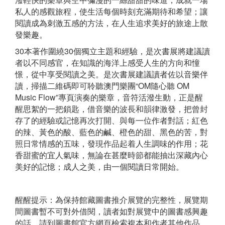
私人的感觀旅程，使生活每個時刻充滿期待和希望；讓
閱讀成為刺激五感的方法，在人生追求美好的旅途上散
發樂趣。
30本著作圍繞30個獨立主題和經驗，是次書展將建議讀
者以不同感官，在知識的海洋上感受人生的方向和憧
憬，從中享受閱讀之美。是次書展建議讀者佐以音樂伴
讀，掃描二維碼即可聆聽澳門樂團“OM隨心聽 OM
Music Flow”專頁演奏的樂章，音符活潑生動，正是醒
醒思絮的一把鎖匙，借音樂的波長和韻律激發，把曾封
存了的經驗或記憶再次打開、與每一位作者對話；紅色
的辣、黃色的酸、藍色的鹹、橙色的甜、黑色的苦，對
照日常情感的五味，發現作品起着人生調味的作用；花
香甜蜜的宜人氣味，無論在甚麼時節都能抽出深藏內心
美好的記憶；成人之美，由一個閱讀日常開始。
醒醒提示：為保持館藏圖書推介展覽的完整性，展覽期
間圖書暫不可對外借閱，讀者如對展覽中的圖書感興趣
的話，請到圖書館官方網頁檢索複本和作者其他作品、