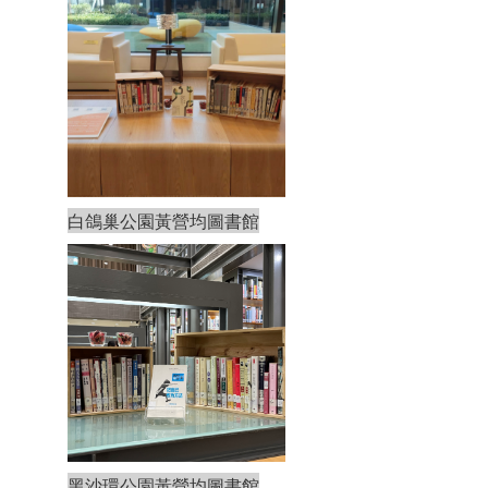
白鴿巢公園黃營均圖書館
黑沙環公園黃營均圖書館