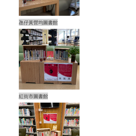
氹仔黃營均圖書館
紅街市圖書館