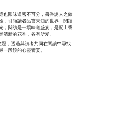
憶也跟味道密不可分，書香誘人之餘
險，引領讀者品嘗未知的世界；閱讀
光；閱讀是一場味道盛宴，是配上香
是清新的花香，各有所愛。
為主題，透過與讀者共同在閱讀中尋找
尋一段段的心靈饗宴。