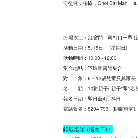
司徒健．楊協．Choi Sin Man．Iau
2. 場次二︰紅窗門、司打口一帶 (
活動日期：5月5日 (星期日)
活動時間：10:00 - 12:00
集合地點︰下環圖書館集合
對 象︰6 – 12歲兒童及其家長
名 額︰10對親子(“親子”即1名
報名日期：即日至4月24日
電話報名：8294 7931 (開館時間)
錄取名單 (場次二)︰