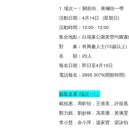
1. 場次一︰關前街、果欄街一帶
活動日期：4月14日 (星期日)
活動時間：10:00 - 12:00
集合地點︰白鴿巢公園黃營均圖書
對 象︰有興趣人士(13嵗以上)
名 額︰20人
報名日期：即日至4月10日
電話報名：2895 3079(開館時間)
錄取名單 (場次一)︰
戴祖惠．周昕怡．王倩美．許筱凰
鄭力銘．劉妙林．馮美珊．黃珮雯
李小慧．余小萍．溫家寶．梁詠怡