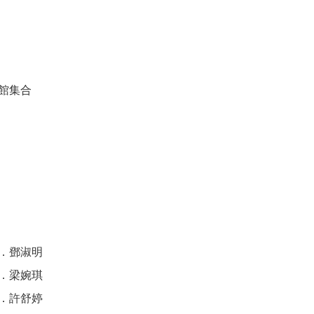
館集合
．鄧淑明
．梁婉琪
．許舒婷