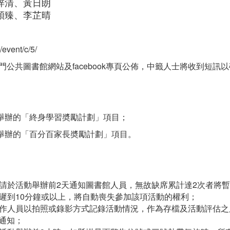
梓清、黃日朗
穎臻、李芷晴
vent/c/5/
公共圖書館網站及facebook專頁公佈，中籤人士將收到短訊
局舉辦的「終身學習奬勵計劃」項目；
局舉辦的「百分百家長奬勵計劃」項目。
敬請於活動舉辦前2天通知圖書館人員，無故缺席累計達2次者將
若遲到10分鐘或以上，將自動喪失參加該項活動的權利；
排工作人員以拍照或錄影方式記錄活動情況，作為存檔及活動評估
通知；