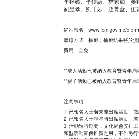
李梓嫣、李愷謙、林家如、晏
劉昱孝、劉千妙、趙菁藍、伍
網站報名：www.icm.gov.mo/eform/e
取錄方式：抽籤，抽籤結果將於澳門
費用：全免
**成人活動已被納入教育暨青年
**親子活動已被納入教育暨青年
注意事項：
1. 已報名人士若未能出席活動，
2. 已報名人士請準時出席活動，
3. 活動進行期間，文化局會安
類型活動宣傳推廣之用，不作另行