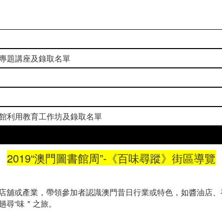
專題講座及錄取名單
館利用教育工作坊及錄取名單
2019“澳門圖書館周”-《百味尋蹤》街區導覽
店舖或產業，帶領參加者認識澳門昔日行業或特色，如醬油店、
趟尋“味＂之旅。