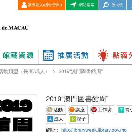
讀者登入(續借/預約)
網站搜索
放大镜
活動類型（長者/成人）
>
2019“澳門圖書館周”
2019“澳門圖書館周”
活動
講座
工作坊
青
成人
親子
網址：
http://libraryweek.library.gov.mo