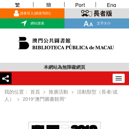
繁
簡
Port
Eng
讀者登入(續借/預約)
網站搜索
文字大小
本網站為無障礙網頁
Togg
navig
我的位置：
首頁
>
推廣活動
>
活動類型（長者/成
人）
>
2019“澳門圖書館周”