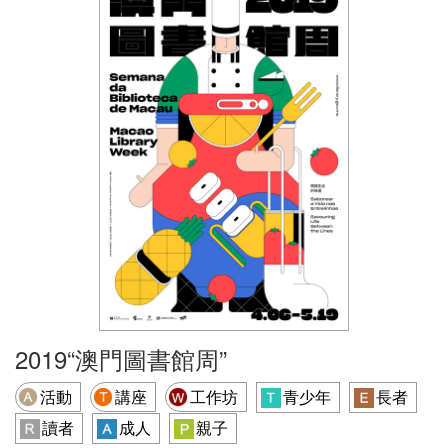
2019“澳門圖書館周”
活動
講座
工作坊
青少年
長者
讀者
成人
親子