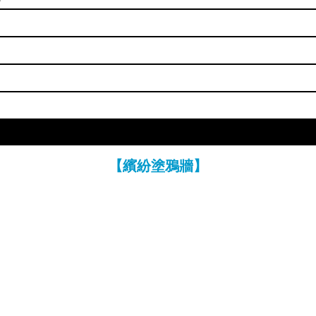
【繽紛塗鴉牆】