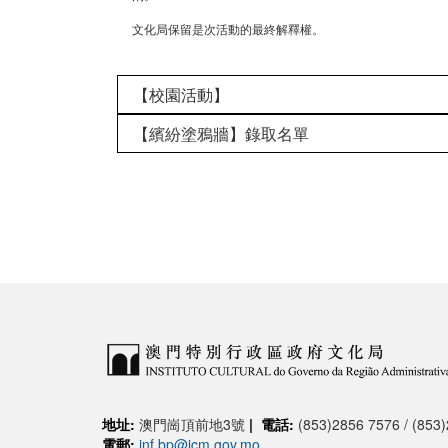
文化局保留是次活動的最終解釋權。
【校園活動】
【繽紛塗鴉牆】錄取名單
地址:
澳門崗頂前地3號
|
電話:
(853)2856 7576 / (853
電郵:
inf.bp@icm.gov.mo