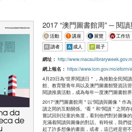
2017 “澳門圖書館周” ─ 閱
活動
講座
展覽
工作坊
讀者
成人
親子
網址：
http://www.macaulibraryweek.gov.m
網上報名：
https://www.icm.gov.mo/eform/e
4月23日為“世界閱讀日＂，為推動全民閱
館、教育暨青年局以及澳門圖書館暨資訊管
閱讀推廣活動，成為每年一度澳門圖書館界
2017“澳門圖書館周＂以“閱讀與圖像＂
讀之間的互動關係。“看＂和“閱讀＂之間
嘗試回到兒童的角度，看到他們對於圖像的
充滿着閱讀與圖像的對話。有時候，我們從
起了許多想像的畫面，或者，這已經是密不