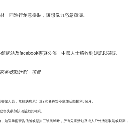
媒材一同進行創意拼貼，讓想像力恣意揮灑。
網站及facebook專頁公佈，中籤人士將收到短訊以確認
百家長奬勵計劃」項目
知圖書館人員，無故缺席累計達2次者將暫停參加活動權利3個月。
自動喪失參加該項活動的權利。
小時，如遇暴雨警告信號或懸掛三號風球時，所有兒童活動及成人戶外活動取消或延期