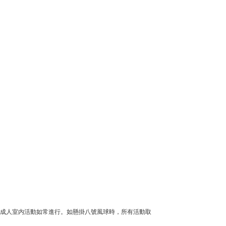
，成人室内活動如常進行。如懸掛八號風球時，所有活動取