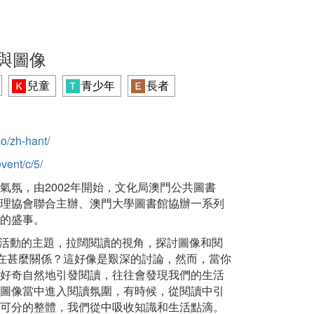
讀與圖像
兒童
青少年
長者
o/zh-hant/
vent/c/5/
讀氣氛，由2002年開始，文化局澳門公共圖書
理協會聯合主辦、澳門大學圖書館協辦一系列
的盛事。
作為活動的主題，拉闊閱讀的視角，探討圖像和閱
存在甚麼關係？這好像是艱深的討論，然而，當你
好奇自然地引發閱讀，往往會發現我們的生活
圖像當中進入閱讀氛圍，有時候，從閱讀中引
可分的整體，我們從中吸收知識和生活點滴。