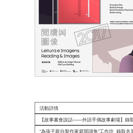
活動詳情
【故事書會說話——外語手偶故事劇場】錄
“為孩子親自製作家庭閱讀角”工作坊_錄取名