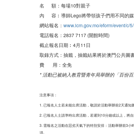
名 額：每場10對親子
內 容︰導師Lego將帶領孩子們用不同的
網站報名：
www.icm.gov.mo/eform/event/c/5/
電話報名：2837 7117 (開館時間)
截止報名日期︰4月11日
取錄方式：抽籤，抽籤結果將於澳門公共圖書館
費 用：全免
* 活動已被納入教育暨青年局舉辦的「百份
注意事項：
1. 已報名人士若未能出席活動，敬請於活動舉辦前2天通
2. 已報名人士請準時出席活動，若遲到10分鐘或以上，將
3. 需報名之活動在惡劣天氣下的特別安排：活動舉辦前3
消。