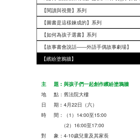
【閱讀與視覺】系列
【圖書是這樣鍊成的】系列
【如何為孩子選書】系列
【故事書會說話——外語手偶故事劇場】
【繽紛塗鴉牆】
主 題︰與孩子們一起創作繽紛塗鴉牆
地 點：舊法院大樓
日 期︰4月22日（六）
時 間：（1）14:00至15:00
（2）16:00至17:00
對 象：4-10歲兒童及其家長