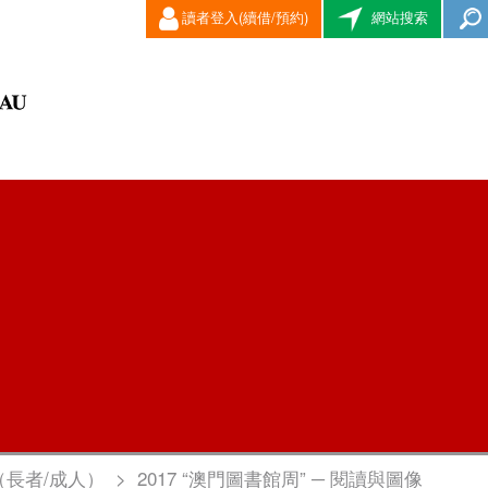
讀者登入(續借/預約)
網站搜索
（長者/成人）
>
2017 “澳門圖書館周” ─ 閱讀與圖像