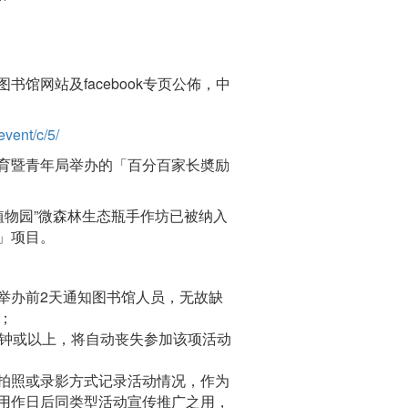
馆网站及facebook专页公佈，中
event/c/5/
教育暨青年局举办的「百分百家长奬励
你植物园”微森林生态瓶手作坊已被纳入
」项目。
举办前2天通知图书馆人员，无故缺
；
分钟或以上，将自动丧失参加该项活动
拍照或录影方式记录活动情况，作为
用作日后同类型活动宣传推广之用，