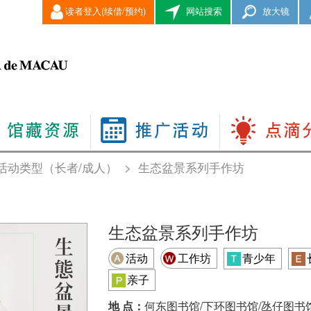
读者登入(续借/预约)
网站搜索
放大镜
活动类型（长者/成人）
>
生态盆景系列手作坊
生态盆景系列手作坊
活动
工作坊
青少年
亲子
地 点：
何东图书馆/下环图书馆/氹仔图书