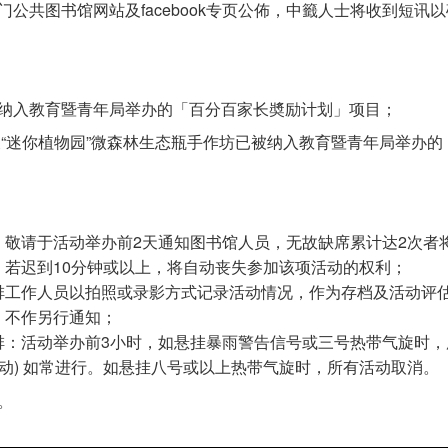
公共图书馆网站及facebook专页公佈，中籤人士将收到短讯
已被纳入教育暨青年局举办的「百分百家长奬励计划」项目；
坊及“迷你植物园”微森林生态瓶手作坊已被纳入教育暨青年局举办
敬请于活动举办前2天通知图书馆人员，无故缺席累计达2次者
若迟到10分钟或以上，将自动丧失参加该项活动的权利；
排工作人员以拍照或录影方式记录活动情况，作为存档及活动评
，不作另行通知；
排：活动举办前3小时，如悬挂暴雨警告信号或三号热带气旋时，
活动) 如常进行。如悬挂八号或以上热带气旋时，所有活动取消。
。