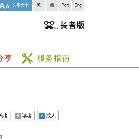
文字大小
繁
簡
Port
Eng
长者
读者
成人
馆