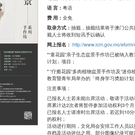
语 言：
粤语
费 用：
全免
取录方式：
抽籤，抽籤结果将于澳门公共图书
籤人士将收到短讯予以确认
网上报名：
http://www.icm.gov.mo/eform/
*“童花园”亲子生态盆景手作坊已被纳入
计划」项目；
* “疗癒花园”多肉植物盆景手作坊及“迷
教育暨青年局举办的「终身学习奬励计划
注意事项：
已报名人士若未能出席活动，敬请于活动
席累计达2次者将暂停参加活动权利3个月
已报名人士请准时出席活动，若迟到10
的权利；
活动进行期间，文化局会安排工作人员以
存档及活动评估之用。部分图像纪录可能