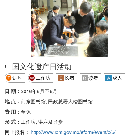
中国文化遗产日活动
讲座
工作坊
长者
读者
成人
日 期：
2016年5月至6月
地 点：
何东图书馆, 民政总署大楼图书馆
费 用：
全免
形 式：
工作坊, 讲座及导赏
网上报名：
http://www.icm.gov.mo/eform/event/c/5/