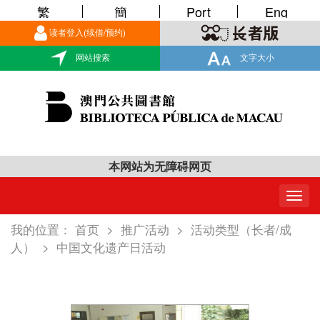
繁
簡
Port
Eng
读者登入(续借/预约)
网站搜索
文字大小
本网站为无障碍网页
Togg
navig
我的位置：
首页
>
推广活动
>
活动类型（长者/成
人）
>
中国文化遗产日活动