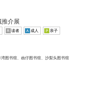
藏推介展
读者
成人
亲子
排湾图书馆、凼仔图书馆、沙梨头图书馆