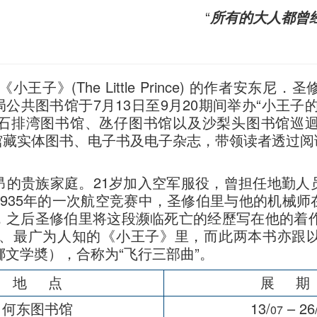
“
所有的大人都曾
he Little Prince) 的作者安东尼．圣修伯里 (An
文化局公共图书馆于7月13日至9月20期间举办“小
石排湾图书馆、氹仔图书馆以及沙梨头图书馆巡迴
馆藏实体图书、电子书及电子杂志，带领读者透过阅
贵族家庭。21岁加入空军服役，曾担任地勤人
935年的一次航空竞赛中，圣修伯里与他的机械
之后圣修伯里将这段濒临死亡的经歷写在他的着作
出版、最广为人知的《小王子》里，而此两本书亦跟
娜文学奬），合称为“飞行三部曲”。
地 点
展 期
何东图书馆
13/
– 26
07