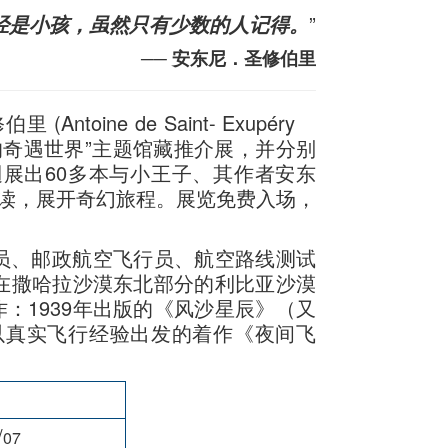
”
经是小孩，虽然只有少数的人记得。
── 安东尼．圣修伯里
toine de Saint- Exupéry
王子的奇遇世界”主题馆藏推介展，并分别
展出60多本与小王子、其作者安东
读，展开奇幻旅程。展览免费入场，
员、邮政航空飞行员、航空路线测试
师在撒哈拉沙漠东北部分的利比亚沙漠
：1939年出版的《风沙星辰》（又
以真实飞行经验出发的着作《夜间飞
/
07