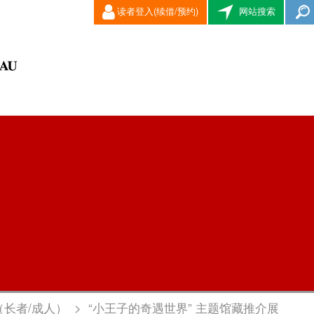
读者登入(续借/预约)
网站搜索
（长者/成人）
>
“小王子的奇遇世界” 主题馆藏推介展