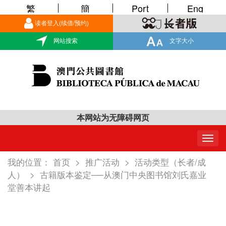
繁
簡
Port
Eng
读者登入(续借/预约)
网站搜索
文字大小
本网站为无障碍网页
Togg
navig
我的位置：
首页
>
推广活动
>
活动类型（长者/成
人）
>
古籍版本鉴定──从澳门中央图书馆刘氏嘉业
堂善本讲起