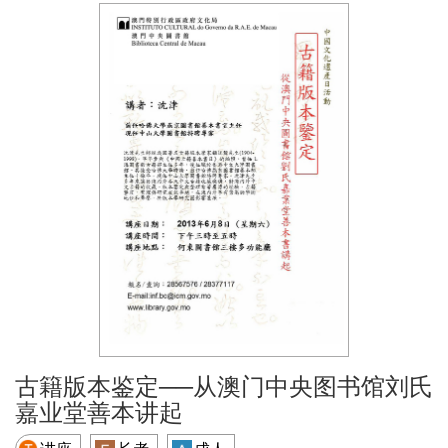
古籍版本鉴定──从澳门中央图书馆刘氏
嘉业堂善本讲起