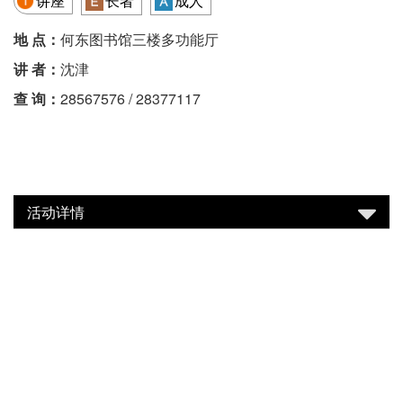
讲座
长者
成人
地 点：
何东图书馆三楼多功能厅
讲 者：
沈津
查 询：
28567576 / 28377117
活动详情