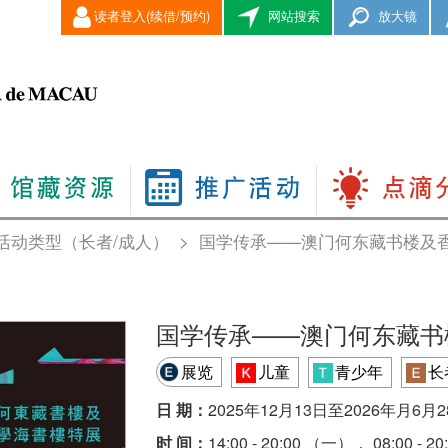
读者登入(续借/预约)
网站搜索
放大镜
活动类型（长者/成人）
>
国学传承——澳门何东藏书楼及
国学传承——澳门何东藏书
展览
儿童
青少年
长
日 期：
2025年12月13日至2026年月6月
时 间：
14:00 - 20:00 （一）， 08:0