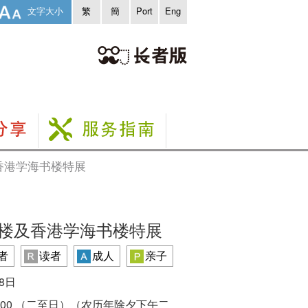
文字大小
繁
簡
Port
Eng
香港学海书楼特展
楼及香港学海书楼特展
者
读者
成人
亲子
28日
0 - 20:00 （二至日）（农历年除夕下午二