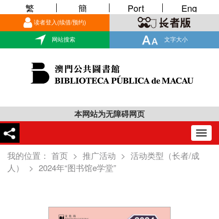
繁
簡
Port
Eng
读者登入(续借/预约)
网站搜索
文字大小
本网站为无障碍网页
Togg
navig
我的位置：
首页
>
推广活动
>
活动类型（长者/成
人）
>
2024年“图书馆e学堂”