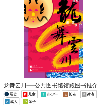
龙舞云川──公共图书馆馆藏图书推介
展览
儿童
青少年
长者
读者
成人
亲子