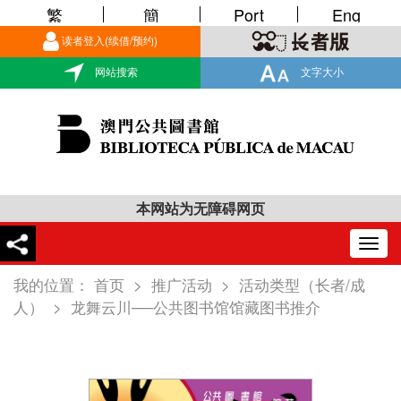
繁
簡
Port
Eng
读者登入(续借/预约)
网站搜索
文字大小
本网站为无障碍网页
Togg
navig
我的位置：
首页
>
推广活动
>
活动类型（长者/成
人）
>
龙舞云川──公共图书馆馆藏图书推介