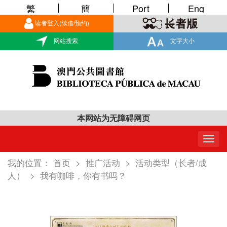
繁
簡
Port
Eng
读者登入(续借/预约)
网站搜索
文字大小
本网站为无障碍网页
Togg
navig
我的位置：
首页
>
推广活动
>
活动类型（长者/成
人）
>
我有咖啡，你有书吗？