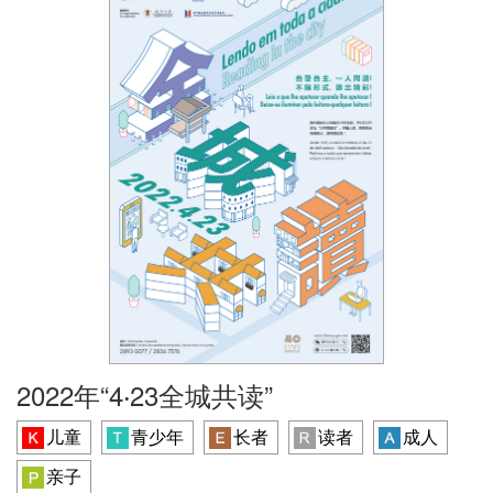
2022年“4‧23全城共读”
儿童
青少年
长者
读者
成人
亲子