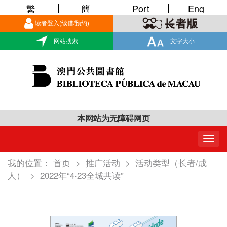
繁
簡
Port
Eng
读者登入(续借/预约)
网站搜索
文字大小
本网站为无障碍网页
Togg
navig
我的位置：
首页
>
推广活动
>
活动类型（长者/成
人）
>
2022年“4‧23全城共读”