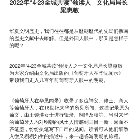
2022年“4‧23全城共读”领读人 文化局局长
梁惠敏
华夏文明歷史，我们往往都是从歷朝歷代的先民们撰写
的歷史文献中去瞭解。但是外国人眼中，那又是怎样子
的呢？
2022年“4‧23全城共读”领读人之一文化局局长梁惠敏，
为大家介绍由文化局出版的《葡萄牙人在华见闻录》，
带领我们走入几百年前葡萄牙人眼中的明朝。
《葡萄牙人在华见闻录》收录了多位神父、修士、商人
等葡萄牙人，在16世纪来华的所见所闻。这些记录原为
葡文，由王锁瑛女士进行辑录、翻译及校註。当时来华
的葡萄牙人均对明朝的风土人情感到耳目一新，因而不
吝笔墨，纷纷执笔写下自己的见闻。读者可从他们细致
入微又栩栩如生的描述中，来一趟畅游明朝的旅程。