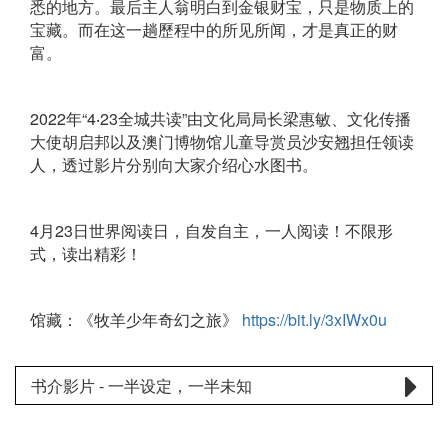
悉的地方。最后主人翁明白到金银财宝，只是物质上的
宝藏。而在这一趟歷程中的所见所闻，才是真正的财
富。
2022年“4‧23全城共读”由文化局局长梁惠敏、文化传播
大使胡启邦以及澳门博物馆儿童导赏员沙安翘担任领读
人，透过影片分别向大家介绍心水图书。
4月23日世界阅读日，自发自主，一人阅读！不限形
式，读出精彩！
馆藏：《牧羊少年奇幻之旅》
https://bit.ly/3xIWx0u
书介影片 - 一半设定，一半未知