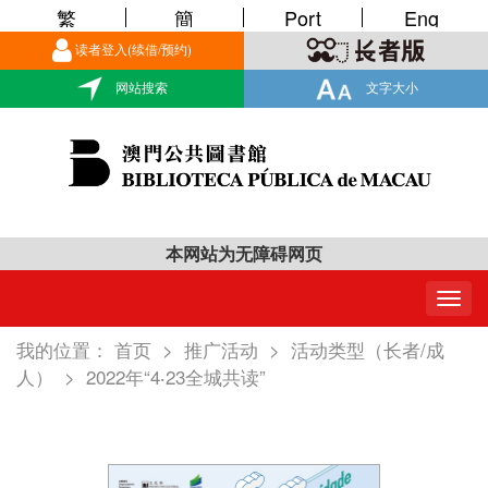
繁
簡
Port
Eng
读者登入(续借/预约)
网站搜索
文字大小
本网站为无障碍网页
Togg
navig
我的位置：
首页
>
推广活动
>
活动类型（长者/成
人）
>
2022年“4‧23全城共读”