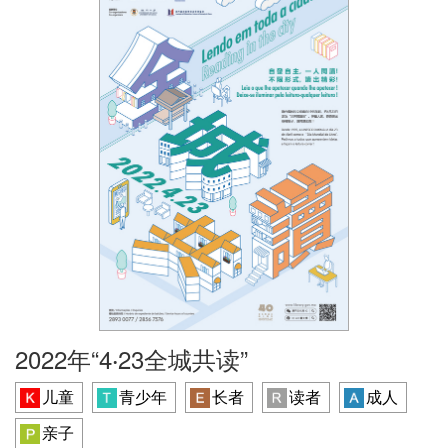
2022年“4‧23全城共读”
儿童
青少年
长者
读者
成人
亲子