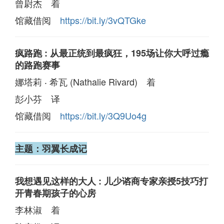
曾尉杰 着
馆藏借阅
https://bit.ly/3vQTGke
疯路跑 : 从最正统到最疯狂，195场让你大呼过瘾
的路跑赛事
娜塔莉 ‧ 希瓦 (Nathalie Rivard) 着
彭小芬 译
馆藏借阅
https://bit.ly/3Q9Uo4g
主题：羽翼长成记
我想遇见这样的大人 : 儿少谘商专家亲授5技巧打
开青春期孩子的心房
李林淑 着