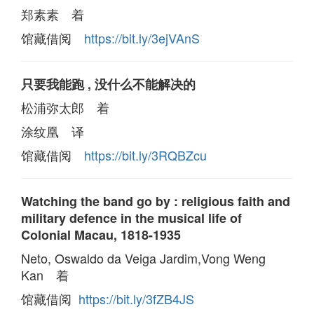
郑素素 着
馆藏借阅
https://bit.ly/3ejVAnS
只要我能跑 , 没什么不能解决的
松浦弥太郎 着
涂纹凰 译
馆藏借阅
https://bit.ly/3RQBZcu
Watching the band go by : religious faith and
military defence in the musical life of
Colonial Macau, 1818-1935
Neto, Oswaldo da Veiga Jardim,Vong Weng
Kan 着
馆藏借阅
https://bit.ly/3fZB4JS