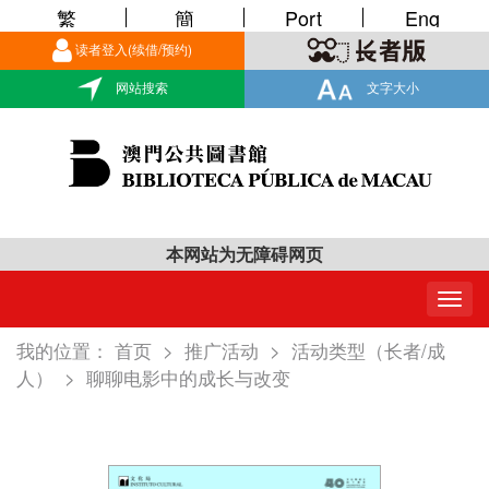
繁
簡
Port
Eng
读者登入(续借/预约)
网站搜索
文字大小
本网站为无障碍网页
Togg
navig
我的位置：
首页
>
推广活动
>
活动类型（长者/成
人）
>
聊聊电影中的成长与改变