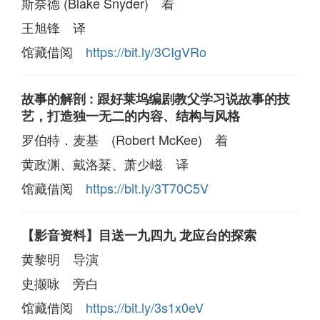
斯奈德 (Blake Snyder) 着
王旭锋 译
馆藏借阅
https://bit.ly/3CIgVRo
故事的解剖 : 跟好莱坞编剧教父学习说故事的技
艺，打造独一无二的内容、结构与风格
罗伯特．麦基 (Robert McKee) 着
黄政渊、戴洛棻、萧少嵫 译
馆藏借阅
https://bit.ly/3T70C5V
【影音资料】目送一九四九 龙应台的探索
黄黎明 导演
史撷咏 旁白
馆藏借阅
https://bit.ly/3s1x0eV