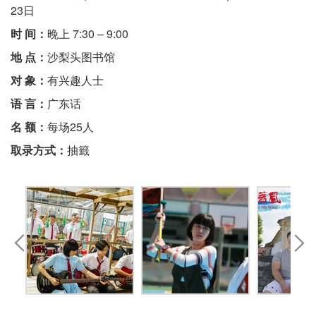
23日
时 间：
晚上 7:30 – 9:00
地 点：
沙梨头图书馆
对 象：
有兴趣人士
语 言：
广东话
名 额：
每场25人
取录方式：
抽籤