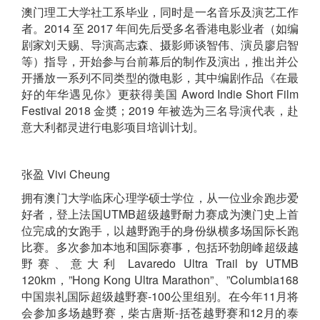
澳门理工大学社工系毕业，同时是一名音乐及演艺工作
者。2014 至 2017 年间先后受多名香港电影业者（如编
剧家刘天赐、导演高志森、摄影师谈智伟、演员廖启智
等）指导，开始参与台前幕后的制作及演出，推出并公
开播放一系列不同类型的微电影，其中编剧作品《在最
好的年华遇见你》更获得美国 Aword Indie Short Film
Festival 2018 金奬；2019 年被选为三名导演代表，赴
意大利都灵进行电影项目培训计划。
张盈 Vivi Cheung
拥有澳门大学临床心理学硕士学位，从一位业余跑步爱
好者，登上法国UTMB超级越野耐力赛成为澳门史上首
位完成的女跑手，以越野跑手的身份纵横多场国际长跑
比赛。多次参加本地和国际赛事，包括环勃朗峰超级越
野赛、意大利 Lavaredo Ultra Trail by UTMB
120km，”Hong Kong Ultra Marathon”、”Columbia168
中国祟礼国际超级越野赛-100公里组别。在今年11月将
会参加多场越野赛，柴古唐斯-括苍越野赛和12月的泰