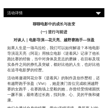
活动详情
聊聊电影中的成长与改变
(一) 逆行与前进
对谈人｜电影导演—花天亮、越野赛跑手—张盈
如果人生是一场马拉松，我们可以如何解读？本地电影
导演花天亮（阿花）用独立电影《逆着风》记录了他长
跑比赛的经验，当中对身体及意志的磨鍊，在目标及现
实条件之间的挣扎及突破，都好比他的人生，也好比他
在追寻电影梦的经歷。
活动将邀请阿花分享《逆着风》的制作及创作歷程，还
有越野跑手张盈（Vivi），她是澳门首位完成欧洲越野
赛的女跑手，在赛跑场上坚毅的她，亦曾经受情绪困扰
一蹶不振，最终透过长跑，找到身、心、灵的平衡和健
康。
他们会透过自身的经歷，带出“无惧逆境，乘风而上”的