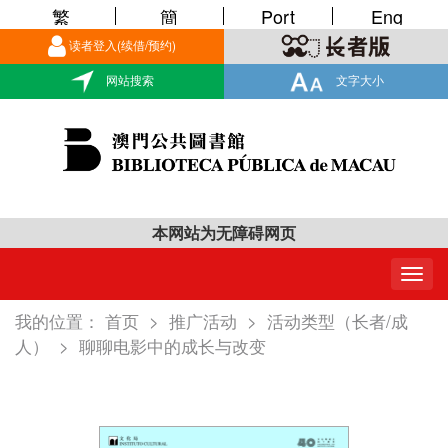
繁
簡
Port
Eng
读者登入(续借/预约)
网站搜索
文字大小
本网站为无障碍网页
Togg
navig
我的位置：
首页
>
推广活动
>
活动类型（长者/成
人）
>
聊聊电影中的成长与改变