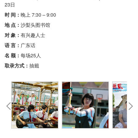
23日
时 间：
晚上 7:30 – 9:00
地 点：
沙梨头图书馆
对 象：
有兴趣人士
语 言：
广东话
名 额：
每场25人
取录方式：
抽籤