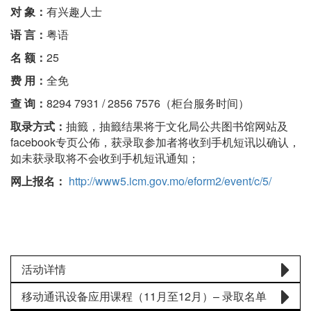
对 象：
有兴趣人士
语 言：
粤语
名 额：
25
费 用：
全免
查 询：
8294 7931 / 2856 7576（柜台服务时间）
取录方式：
抽籤，抽籤结果将于文化局公共图书馆网站及
facebook专页公佈，获录取参加者将收到手机短讯以确认，
如未获录取将不会收到手机短讯通知；
网上报名：
http://www5.icm.gov.mo/eform2/event/c/5/
活动详情
移动通讯设备应用课程（11月至12月）– 录取名单