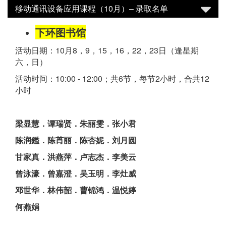
移动通讯设备应用课程（10月）– 录取名单
下环图书馆
活动日期：10月8，9，15，16，22，23日（逢星期
六，日）
活动时间：10:00 - 12:00；共6节，每节2小时，合共12
小时
梁显慧．谭瑞贤．朱丽雯．张小君
陈润鑑．陈莦丽．陈杏妮．刘月圆
甘家真．洪燕萍．卢志杰．李美云
曾泳濠．曾嘉澄．吴玉明．李灶威
邓世华．林伟韶．曹锦鸿．温悦婷
何燕娟