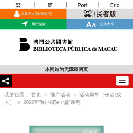
繁
簡
Port
Eng
读者登入(续借/预约)
网站搜索
文字大小
本网站为无障碍网页
Togg
navig
我的位置：
首页
>
推广活动
>
活动类型（长者/成
人）
>
2022年“图书馆e学堂”课程