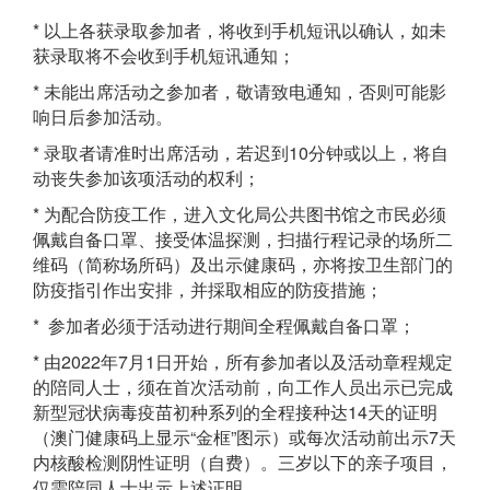
* 以上各获录取参加者，将收到手机短讯以确认，如未
获录取将不会收到手机短讯通知；
* 未能出席活动之参加者，敬请致电通知，否则可能影
响日后参加活动。
* 录取者请准时出席活动，若迟到10分钟或以上，将自
动丧失参加该项活动的权利；
* 为配合防疫工作，进入文化局公共图书馆之市民必须
佩戴自备口罩、接受体温探测，扫描行程记录的场所二
维码（简称场所码）及出示健康码，亦将按卫生部门的
防疫指引作出安排，并採取相应的防疫措施；
* 参加者必须于活动进行期间全程佩戴自备口罩；
* 由2022年7月1日开始，所有参加者以及活动章程规定
的陪同人士，须在首次活动前，向工作人员出示已完成
新型冠状病毒疫苗初种系列的全程接种达14天的证明
（澳门健康码上显示“金框”图示）或每次活动前出示7天
内核酸检测阴性证明（自费）。三岁以下的亲子项目，
仅需陪同人士出示上述证明。