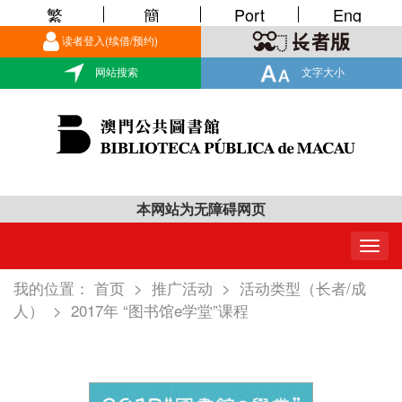
繁
簡
Port
Eng
读者登入(续借/预约)
网站搜索
文字大小
本网站为无障碍网页
Togg
navig
我的位置：
首页
>
推广活动
>
活动类型（长者/成
人）
>
2017年 “图书馆e学堂”课程