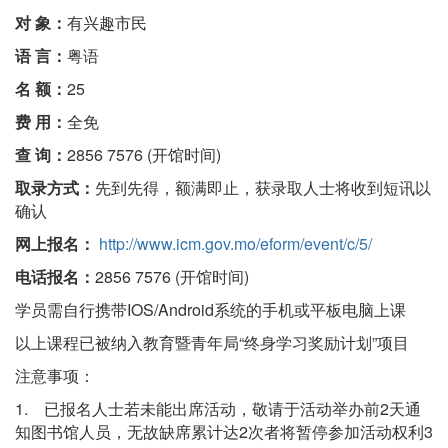
对 象：
有兴趣市民
语 言：
粤语
名 额：
25
费 用：
全免
查 询：
2856 7576 (开馆时间)
取录方式：
先到先得，额满即止，获录取人士将收到短讯以
确认
网上报名：
http://www.icm.gov.mo/eform/event/c/5/
电话报名：
2856 7576 (开馆时间)
学员需自行携带IOS/Android系统的手机或平板电脑上课
以上课程已被纳入教育暨青年局“终身学习奖励计划”项目
注意事项：
1. 已报名人士若未能出席活动，敬请于活动举办前2天通
知图书馆人员，无故缺席累计达2次者将暂停参加活动权利3