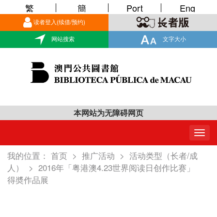
繁
簡
Port
Eng
读者登入(续借/预约)
网站搜索
文字大小
本网站为无障碍网页
Togg
navig
我的位置：
首页
>
推广活动
>
活动类型（长者/成
人）
>
2016年「粤港澳4.23世界阅读日创作比赛」
得奬作品展