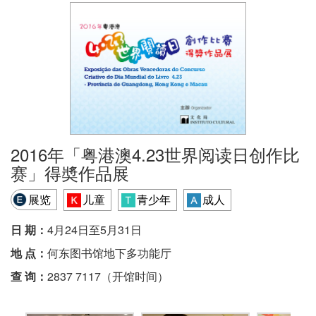
2016年「粤港澳4.23世界阅读日创作比
赛」得奬作品展
展览
儿童
青少年
成人
日 期：
4月24日至5月31日
地 点：
何东图书馆地下多功能厅
查 询：
2837 7117（开馆时间）