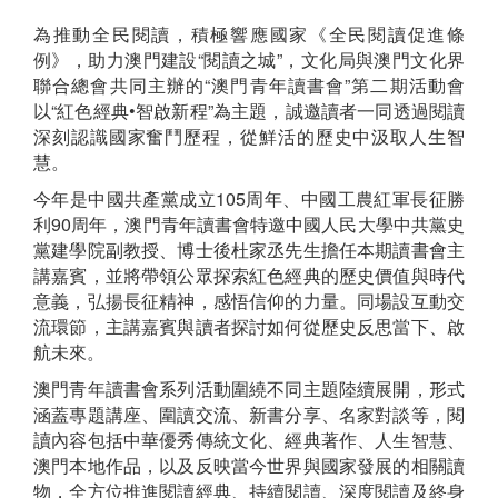
為推動全民閱讀，積極響應國家《全民閱讀促進條
例》，助力澳門建設“閱讀之城”，文化局與澳門文化界
聯合總會共同主辦的“澳門青年讀書會”第二期活動會
以“紅色經典•智啟新程”為主題，誠邀讀者一同透過閱讀
深刻認識國家奮鬥歷程，從鮮活的歷史中汲取人生智
慧。
今年是中國共產黨成立105周年、中國工農紅軍長征勝
利90周年，澳門青年讀書會特邀中國人民大學中共黨史
黨建學院副教授、博士後杜家丞先生擔任本期讀書會主
講嘉賓，並將帶領公眾探索紅色經典的歷史價值與時代
意義，弘揚長征精神，感悟信仰的力量。同場設互動交
流環節，主講嘉賓與讀者探討如何從歷史反思當下、啟
航未來。
澳門青年讀書會系列活動圍繞不同主題陸續展開，形式
涵蓋專題講座、圍讀交流、新書分享、名家對談等，閱
讀內容包括中華優秀傳統文化、經典著作、人生智慧、
澳門本地作品，以及反映當今世界與國家發展的相關讀
物，全方位推進閱讀經典、持續閱讀、深度閱讀及終身