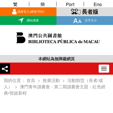
繁
簡
Port
Eng
讀者登入(續借/預約)
網站搜索
文字大小
本網站為無障礙網頁
Togg
navig
我的位置：
首頁
>
推廣活動
>
活動類型（長者/成
人）
>
澳門青年讀書會 - 第二期讀書會主題：紅色經
典•智啟新程