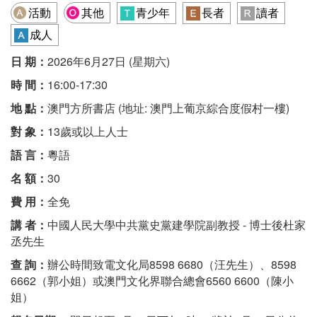
活動
其他
青少年
長者
讀者
成人
日 期：
2026年6月27日 (星期六)
時 間：
16:00-17:30
地 點：
澳門方所書店 (地址: 澳門上葡京綜合度假村一樓)
對 象：
13歲或以上人士
語 言：
粵語
名 額：
30
費 用：
全免
講 者：
中國人民大學中共黨史黨建學院副教授 - 博士後杜家
丞先生
查 詢：
辦公時間致電文化局8598 6680（汪先生）、8598
6662（郭小姐）或澳門文化界聯合總會6560 6600（陳小
姐）