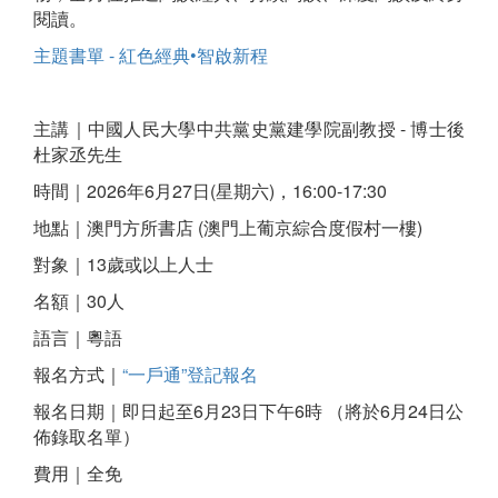
閱讀。
主題書單 - 紅色經典•智啟新程
主講｜中國人民大學中共黨史黨建學院副教授 - 博士後
杜家丞先生
時間｜2026年6月27日(星期六)，16:00-17:30
地點｜澳門方所書店 (澳門上葡京綜合度假村一樓)
對象｜13歲或以上人士
名額｜30人
語言｜粵語
報名方式｜
“一戶通”登記報名
報名日期｜即日起至6月23日下午6時 （將於6月24日公
佈錄取名單）
費用｜全免