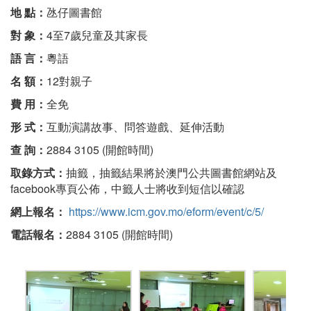
地 點：
氹仔圖書館
對 象：
4至7歲兒童及其家長
語 言：
粵語
名 額：
12對親子
費 用：
全免
形 式：
互動演講故事、問答遊戲、延伸活動
查 詢：
2884 3105 (開館時間)
取錄方式：
抽籤，抽籤結果將於澳門公共圖書館網站及
facebook專頁公佈，中籤人士將收到短信以確認
網上報名：
https://www.icm.gov.mo/eform/event/c/5/
電話報名：
2884 3105 (開館時間)