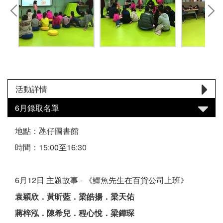
活動詳情
6月錄取名單
地點：氹仔圖書館
時間：15:00至16:30
6月12日 主題故事 - 《鱷魚先生在百貨公司上班》
袁穎欣．黃昕藍．梁皓揚．梁天佑
蔣梓泓．陳希兒．程心悅．梁鏵琛