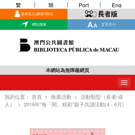
繁
簡
Port
Eng
讀者登入(續借/預約)
網站搜索
文字大小
本網站為無障礙網頁
Togg
navig
我的位置：
首頁
>
推廣活動
>
活動類型（長者/成
人）
>
2016年“每「閱」精彩”親子共讀活動(4 - 6月)