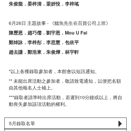
朱俊龍．晏梓清．梁妍悅．李梓瑤
6月26日 主題故事 - 《鱷魚先生在百貨公司上班》
陳歷恩．趙巧儒．劉宇恩．Mou U Fai
鄭焯詠．李梓彤．李思慧．包依平
趙去謙．鄭浩東．朱俊燁．林宇軒
*以上各獲錄取參加者，本館會以短訊通知。
** 未能出席活動之參加者，敬請致電通知，以便把名額
由其他報名人士補上。
***錄取者請準時出席活動，若遲到10分鐘或以上，將自
動喪失參加該項活動的權利。
5月錄取名單