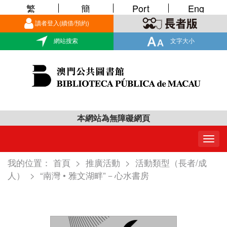
繁
簡
Port
Eng
讀者登入(續借/預約)
網站搜索
文字大小
本網站為無障礙網頁
Togg
navig
我的位置：
首頁
>
推廣活動
>
活動類型（長者/成
人）
>
“南灣 • 雅文湖畔”－心水書房