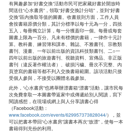
有興趣參加“好書交換”活動市民可把家藏好書於開放時
間送往“心水書房”，領取“好書交換計分咭”，並到“好書
交換”區內換取等值的圖書。收書規則方面，工作人員
會按書籍原價分類，其計分標準以每十元為一分，四捨
五入，每冊獨立計算，每一分獲蓋印一個。每冊或每套
圖書上限為一百分。凡未有標價的書籍，一律作十元計
算。教科書、練習簿和課本、雜誌、不雅書刊、宗教類
書刊、漫畫、一年以前出版的資訊科技類書刊、二○一
四年以前出版的旅遊書刊、視聽資料、宣傳品、非正版
書刊（違反著作權法者）、破損污穢、冊次不完整、內
頁塗寫的書籍等都不列入交換書籍範圍。該項活動只接
受個人參與，不接受以團體名義參加。
此外，“心水書房”也將舉辦漂書箱“漂書”活動，讓市民每
次免費拿取一本圖書帶返家中或傳遞給別人閱讀，寫下
閱讀感想，在現場或網上與人分享讀書心得
（Facebook活動：
www.facebook.com/events/629957373828044/
），並
可以把書本帶回“心水書房”讓書本再次“放漂”，使每一本
書籍得到充份的利用。