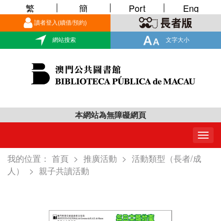
繁
簡
Port
Eng
讀者登入(續借/預約)
網站搜索
文字大小
本網站為無障礙網頁
Togg
navig
我的位置：
首頁
>
推廣活動
>
活動類型（長者/成
人）
>
親子共讀活動