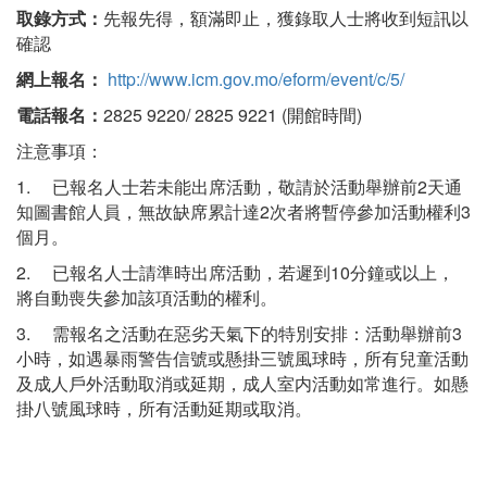
取錄方式：
先報先得，額滿即止，獲錄取人士將收到短訊以
確認
網上報名：
http://www.icm.gov.mo/eform/event/c/5/
電話報名：
2825 9220/ 2825 9221 (開館時間)
注意事項：
1. 已報名人士若未能出席活動，敬請於活動舉辦前2天通
知圖書館人員，無故缺席累計達2次者將暫停參加活動權利3
個月。
2. 已報名人士請準時出席活動，若遲到10分鐘或以上，
將自動喪失參加該項活動的權利。
3. 需報名之活動在惡劣天氣下的特別安排：活動舉辦前3
小時，如遇暴雨警告信號或懸掛三號風球時，所有兒童活動
及成人戶外活動取消或延期，成人室内活動如常進行。如懸
掛八號風球時，所有活動延期或取消。