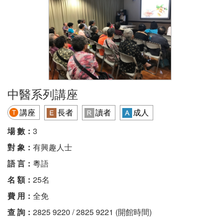
中醫系列講座
講座
長者
讀者
成人
場 數：
3
對 象：
有興趣人士
語 言：
粵語
名 額：
25名
費 用：
全免
查 詢：
2825 9220 / 2825 9221 (開館時間)