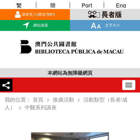
繁
簡
Port
Eng
讀者登入(續借/預約)
網站搜索
文字大小
本網站為無障礙網頁
Togg
navig
我的位置：
首頁
>
推廣活動
>
活動類型（長者/成
人）
>
中醫系列講座