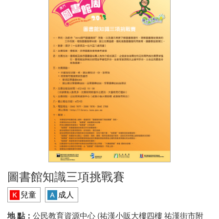
圖書館知識三項挑戰賽
兒童
成人
地 點：
公民教育資源中心 (祐漢小販大樓四樓 祐漢街市附