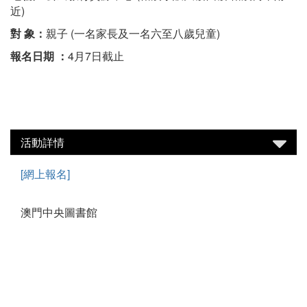
近)
對 象：
親子 (一名家長及一名六至八歲兒童)
報名日期 ：
4月7日截止
活動詳情
[網上報名]
澳門中央圖書館