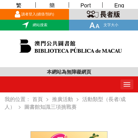
繁
簡
Port
Eng
讀者登入(續借/預約)
網站搜索
文字大小
本網站為無障礙網頁
Togg
navig
我的位置：
首頁
>
推廣活動
>
活動類型（長者/成
人）
>
圖書館知識三項挑戰賽