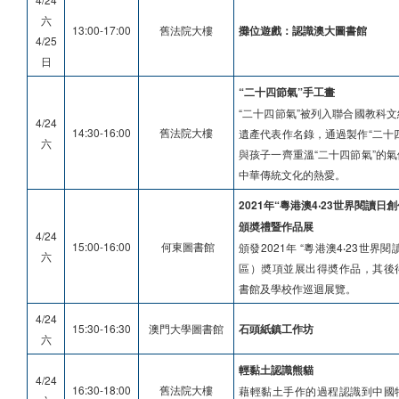
六
13:00-17:00
舊法院大樓
攤位遊戲：認識澳大圖書館
4/25
日
“二十四節氣”手工畫
“二十四節氣”被列入聯合國教科
4/24
14:30-16:00
舊法院大樓
遺產代表作名錄，通過製作“二十
六
與孩子一齊重溫“二十四節氣”的
中華傳統文化的熱愛。
2021年“粵港澳4‧23世界閱讀日
頒奬禮暨作品展
4/24
15:00-16:00
何東圖書館
頒發2021年 “粵港澳4‧23世界
六
區）奬項並展出得奬作品，其後
書館及學校作巡迴展覽。
4/24
15:30-16:30
澳門大學圖書館
石頭紙鎮工作坊
六
輕黏土認識熊貓
4/24
16:30-18:00
舊法院大樓
藉輕黏土手作的過程認識到中國