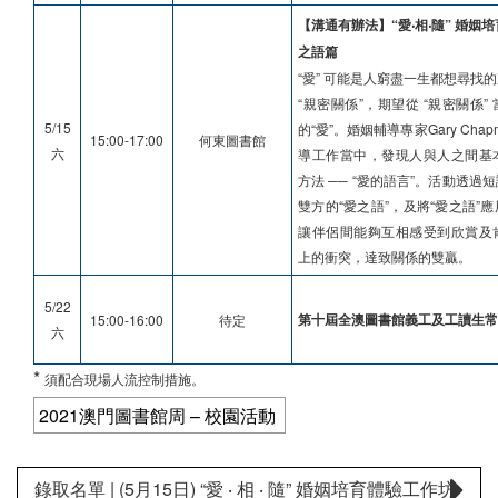
【溝通有辦法】“愛‧相‧隨” 婚姻
之語篇
“愛” 可能是人窮盡一生都想尋找
“親密關係”，期望從 “親密關係
5/15
的“愛”。婚姻輔導專家Gary Cha
15:00-17:00
何東圖書館
六
導工作當中，發現人與人之間基
方法 ── “愛的語言”。活動透
雙方的“愛之語”，及將“愛之語”
讓伴侶間能夠互相感受到欣賞及
上的衝突，達致關係的雙贏。
5/22
第十屆全澳圖書館義工及工讀生常
15:00-16:00
待定
六
*
須配合現場人流控制措施。
2021澳門圖書館周 – 校園活動
錄取名單 | (5月15日) “愛 ‧ 相 ‧ 隨” 婚姻培育體驗工作坊