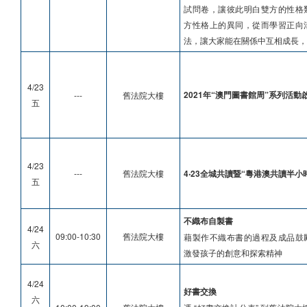
試問卷，讓彼此明白雙方的性格
方性格上的異同，從而學習正向
法，讓大家能在關係中互相成長，
4/23
2021年“澳門圖書館周”系列活動
---
舊法院大樓
五
4/23
---
舊法院大樓
4‧23全城共讀暨“粵港澳共讀半小
五
不織布自製書
4/24
09:00-10:30
舊法院大樓
藉製作不織布書的過程及成品鼓
六
激發孩子的創意和探索精神
4/24
好書交換
六