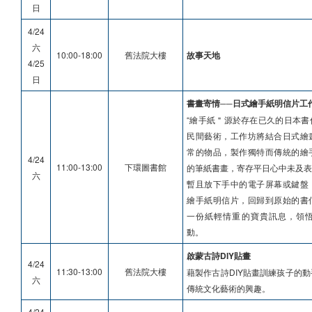
日
4/24
六
10:00-18:00
舊法院大樓
故事天地
4/25
日
書畫寄情──日式繪手紙明信片工
“繪手紙＂源於存在已久的日本書
民間藝術，工作坊將結合日式繪
常的物品，製作獨特而傳統的繪
4/24
11:00-13:00
下環圖書館
的筆紙書畫，寄存平日心中未及表
六
暫且放下手中的電子屏幕或鍵盤
繪手紙明信片，回歸到原始的書
一份紙輕情重的寶貴訊息，領
動。
啟蒙古詩DIY貼畫
4/24
11:30-13:00
舊法院大樓
藉製作古詩DIY貼畫訓練孩子的
六
傳統文化藝術的興趣。
4/24