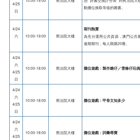
10:00-19:00
舊法院大樓
憑 “好書交換計分表” 到舊法院
4/25
動攤位換取等值的圖書。
日
4/24
期刊熱賣
六
10:00-19:00
舊法院大樓
為充分運用公共資源，澳門公共圖
逾期期刊，每人限購20冊。
4/24
六
10:00-18:00
舊法院大樓
攤位遊戲：製作糖仔／雪條仔玩偶
4/25
日
4/24
六
10:00-18:00
舊法院大樓
攤位遊戲：甲骨文知多少
4/25
日
4/24
六
10:00-18:00
舊法院大樓
攤位遊戲：詞彙尋寶
4/25