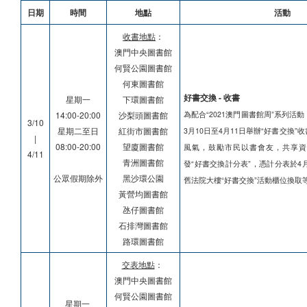
日期
時間
地點
活動
收書地點
：
澳門中央圖書館
何賢公園圖書館
何東圖書館
好書交換 - 收書
星期一
下環圖書館
14:00-20:00
沙梨頭圖書館
為配合“2021澳門圖書館周”系列活
3/10
星期二至日
紅街市圖書館
3月10日至4月11日舉辦“好書交換
|
08:00-20:00
望廈圖書館
風氣，鼓勵市民以書會友，共享資
4/11
青洲圖書館
發“好書交換計分表”，憑計分表於4月
公眾假期除外
黑沙環公園
舊法院大樓“好書交換”活動櫃位換取
黃營均圖書館
氹仔圖書館
石排灣圖書館
路環圖書館
交表地點
：
澳門中央圖書館
何賢公園圖書館
星期一