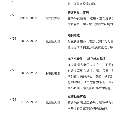
六
貓，並學會愛護動物。
和諧粉彩工作坊
4/25
09:00-10:30
舊法院大樓
在導師的指導下運用和諧粉彩的
日
樹木花草，同時帶出愛護大自然的
期刊漂流
4/25
10:00-19:00
舊法院大樓
為充分運用公共資源，澳門公共圖
日
餘之逾期期刊讓公眾免費索取，每
漢字小時候──識字繪本共讀
漢字是最古老的文字之一，而且
4/25
有趣！活動以繪本共讀、音樂、
10:30-12:00
下環圖書館
日
墨創作，由身到心，觸發小朋友對文
想和理解，任由想像力掌舵，與
字小時候，感受書畫同源的樂趣。
立體動物剪紙
4/25
11:30-13:00
舊法院大樓
藉趣味的剪紙工作坊，讓孩子加
日
同時培養自主學習和探索精神。