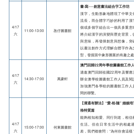
書‧寫──創意書法組合字工作坊
漢字，生動形象地體現了中華文
流長，而合體字巧妙的利用了漢
4/17
個或多個字組合出一個具多重意
11:00-13:00
氹仔圖書館
六
將介紹漢字的演變與歷史背景，
與意味，再發揮創意與想像，突
以書法創作方式理解合體字作為
型，發掘當中象形圖案的有趣之處
澳門回歸22周年學校圖書館工作
適逢澳門回歸祖國22周年及響應
4/17
14:30-17:00
萬豪軒
辦全澳學校圖書館工作人員及閱
六
加強澳門各學校的圖書館工作人
間的聯繫。
【溝通有辦法】“愛‧相‧隨” 婚姻
格特質篇
能夠相知相愛、同行到老，相信
4/17
生活。但在日常生活中的相處
15:00-17:00
何東圖書館
六
差，我們都會問：“為何你會這樣 