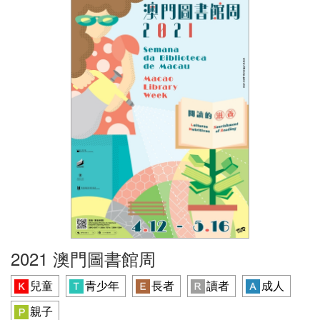
2021 澳門圖書館周
兒童
青少年
長者
讀者
成人
親子