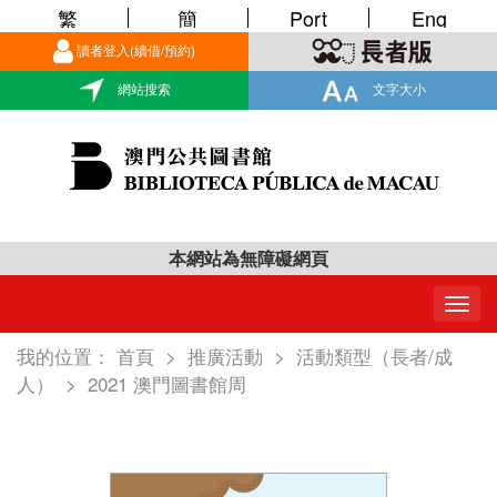
繁
簡
Port
Eng
讀者登入(續借/預約)
網站搜索
文字大小
本網站為無障礙網頁
Togg
navig
我的位置：
首頁
>
推廣活動
>
活動類型（長者/成
人）
>
2021 澳門圖書館周