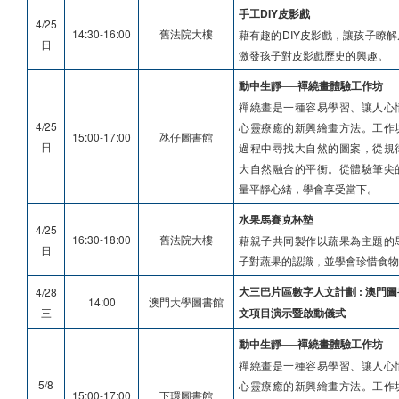
手工DIY皮影戲
4/25
14:30-16:00
舊法院大樓
藉有趣的DIY皮影戲，讓孩子瞭
日
激發孩子對皮影戲歷史的興趣。
動中生靜──襌繞畫體驗工作坊
禪繞畫是一種容易學習、讓人心
4/25
心靈療癒的新興繪畫方法。工作
15:00-17:00
氹仔圖書館
日
過程中尋找大自然的圖案，從規
大自然融合的平衡。從體驗筆尖
量平靜心緒，學會享受當下。
水果馬賽克杯墊
4/25
16:30-18:00
舊法院大樓
藉親子共同製作以蔬果為主題的
日
子對蔬果的認識，並學會珍惜食物
大三巴片區數字人文計劃 : 澳門
4/28
14:00
澳門大學圖書館
三
文項目演示暨啟動儀式
動中生靜──襌繞畫體驗工作坊
禪繞畫是一種容易學習、讓人心
5/8
心靈療癒的新興繪畫方法。工作
15:00-17:00
下環圖書館