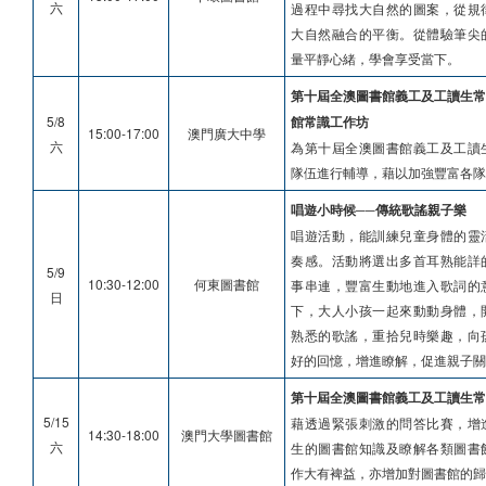
六
過程中尋找大自然的圖案，從規
大自然融合的平衡。從體驗筆尖
量平靜心緒，學會享受當下。
第十屆全澳圖書館義工及工讀生常
5/8
館常識工作坊
15:00-17:00
澳門廣大中學
六
為第十屆全澳圖書館義工及工讀
隊伍進行輔導，藉以加強豐富各
唱遊小時候──傳統歌謠親子樂
唱遊活動，能訓練兒童身體的靈
奏感。活動將選出多首耳熟能詳
5/9
10:30-12:00
何東圖書館
事串連，豐富生動地進入歌詞的
日
下，大人小孩一起來動動身體，
熟悉的歌謠，重拾兒時樂趣，向
好的回憶，增進瞭解，促進親子關
第十屆全澳圖書館義工及工讀生常
5/15
藉透過緊張刺激的問答比賽，增
14:30-18:00
澳門大學圖書館
六
生的圖書館知識及瞭解各類圖書
作大有裨益，亦增加對圖書館的歸