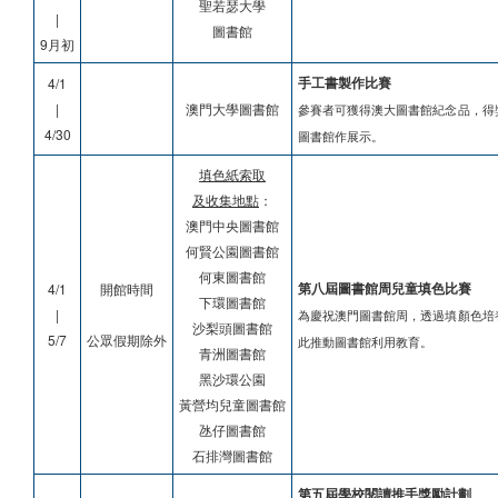
聖若瑟大學
|
圖書館
9月初
手工書製作比賽
4/1
|
澳門大學圖書館
參賽者可獲得澳大圖書館紀念品，得
4/30
圖書館作展示。
填色紙索取
及收集地點
：
澳門中央圖書館
何賢公園圖書館
何東圖書館
第八屆圖書館周兒童填色比賽
4/1
開館時間
下環圖書館
|
為慶祝澳門圖書館周，透過填顏色培
沙梨頭圖書館
5/7
公眾假期除外
此推動圖書館利用教育。
青洲圖書館
黑沙環公園
黃營均兒童圖書館
氹仔圖書館
石排灣圖書館
第五屆學校閱讀推手獎勵計劃