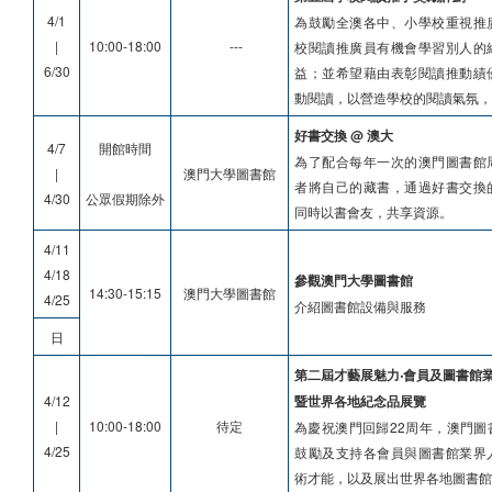
4/1
為鼓勵全澳各中、小學校重視推
|
10:00-18:00
---
校閱讀推廣員有機會學習別人的
6/30
益；並希望藉由表彰閱讀推動績
動閱讀，以營造學校的閱讀氣氛
好書交換 @ 澳大
4/7
開館時間
為了配合每年一次的澳門圖書館
|
澳門大學圖書館
者將自己的藏書，通過好書交換
4/30
公眾假期除外
同時以書會友，共享資源。
4/11
4/18
參觀澳門大學圖書館
14:30-15:15
澳門大學圖書館
4/25
介紹圖書館設備與服務
日
第二屆才藝展魅力‧會員及圖書館
4/12
暨世界各地紀念品展覽
|
10:00-18:00
待定
為慶祝澳門回歸22周年，澳門圖
4/25
鼓勵及支持各會員與圖書館業界
術才能，以及展出世界各地圖書館