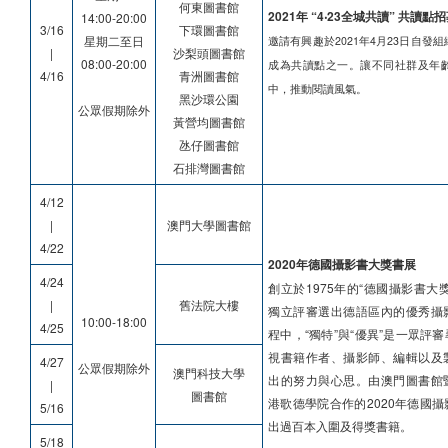
何東圖書館
2021年 “4‧23全城共讀” 共讀點
14:00-20:00
3/16
下環圖書館
星期二至日
邀請有興趣於2021年4月23日自發
|
沙梨頭圖書館
08:00-20:00
成為共讀點之一。讓不同社群及年
4/16
青洲圖書館
中，推動閱讀風氣。
黑沙環公園
公眾假期除外
黃營均圖書館
氹仔圖書館
石排灣圖書館
4/12
|
澳門大學圖書館
4/22
2020年德國攝影書大獎書展
4/24
創立於1975年的“德國攝影書大
|
舊法院大樓
獨立評審選出德語區內的優秀攝
10:00-18:00
4/25
程中，“獨特”與“優異”是一眾評
視書籍作者、攝影師、編輯以及
4/27
公眾假期除外
澳門科技大學
出的努力與心思。由澳門圖書館
|
圖書館
港歌德學院合作的2020年德國
5/16
出過百本入圍及得獎書籍。
5/18