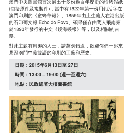
澳門中央圖書館首次展出十多份過百年歷史的珍稀報紙
(包括原件及複製件)，當中有1822年第一份用鉛活字在
澳門印刷的《蜜蜂華報》、1859年由土生葡人在港出版
的石印葡文報 Echo do Povo、碩果僅存由葡人飛南第
於1893年發行的中文《鏡海叢報》等，以及相關的古
籍。
對此主題有興趣的人士，請萬勿錯過，歡迎你們一起來
見證澳門中葡雙語的印刷的工藝和歷史。
日期：2015年6月13日至 27日
時間：13:00 – 19:00 (週一至週六)
地點：民政總署大樓圖書館