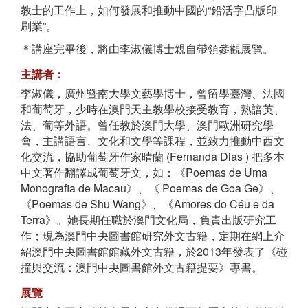
教士的工作上，如何發展和推動中國的“鉛活字凸版印
刷業”。
＊講座完畢後，將由李淑儀博士親自帶領參觀展覽。
主講者：
李淑儀，廣州暨南大學文藝學博士，曾留學臺灣、法國
和葡萄牙，少時在澳門天主教學校接受教育，熟諳英、
法、葡等外語。曾任教於澳門大學、澳門歐洲研究學
會，主講語言、文化和文學等課程，並致力推動中西文
化交流，協助葡萄牙作家晴蘭 (Fernanda Dias ) 把多本
中文著作翻譯成葡萄牙文，如：《Poemas de Uma
Monografia de Macau》、《 Poemas de Goa Ge》、
《Poemas de Shu Wang》、《Amores do Céu e da
Terra》。她長期任職於澳門文化局，負責出版研究工
作；現為澳門中央圖書館研究外文古籍，定期在網上介
紹澳門中央圖書館館藏外文古籍，於2013年發表了《碰
撞與交流：澳門中央圖書館外文古籍提要》專書。
展覽