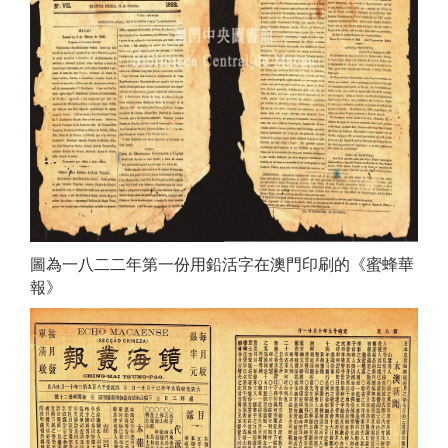
圖為一八二二年第一份用鉛活字在澳門印刷的《蜜蜂華
報》