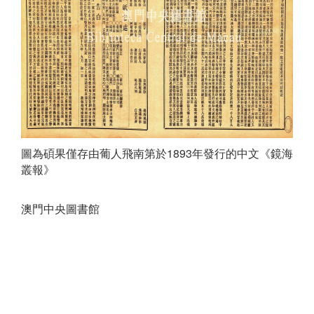
圖為碩果僅存由葡人飛南第於1893年發行的中文《鏡海
叢報》
澳門中央圖書館