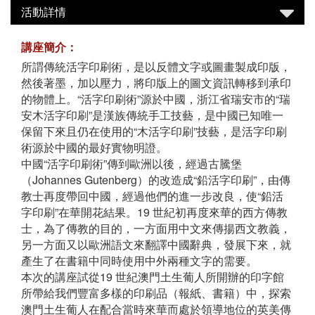
活動詳情
講座簡介：
所謂傳統活字印刷術，是以反體文字或圖畫製成印版，
然後著墨，加以壓力，將印版上的圖文資訊轉移到承印
的物體上。“活字印刷術”源於中國，浙江省瑞安市的“瑞
安木活字印刷”是漢族傳統手工技藝，是中國已知唯一
保留下來且仍在使用的“木活字印刷”技藝，是活字印刷
術源於中國的最好實物明證。
中國“活字印刷術”傳到歐洲以後，經過古騰堡
（Johannes Gutenberg）的改造成“鉛活字印刷”，由傳
教士再度帶回中國，經過他們的進一步改良，使“鉛活
字印刷”在華開花結果。19 世紀初再度來華的西方傳教
士，為了傳教的目的，一方面用中文來傳揚西文教義，
另一方面又以歐洲語文來翻譯中國辭典，發展下來，就
產生了在書籍中同時使用中外兩種文字的需要。
本次的講座試從19 世紀澳門土生葡人所開辦的印字館
所帶給我們豐富多樣的印刷品（報紙、書籍）中，探索
澳門土生葡人在配合當時來華而處於領導地位的英美傳