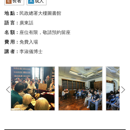
長者
成人
地 點：
民政總署大樓圖書館
語 言：
廣東話
名 額：
座位有限，敬請預約留座
費 用：
免費入場
講 者：
李淑儀博士