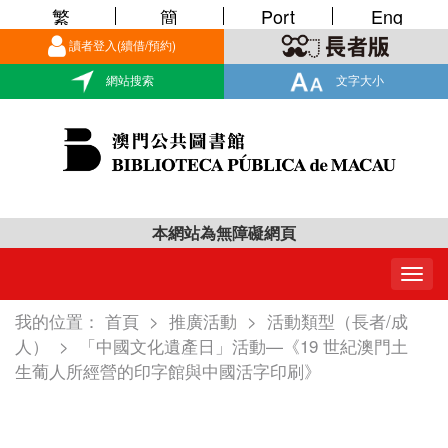
繁
簡
Port
Eng
讀者登入(續借/預約)
網站搜索
文字大小
本網站為無障礙網頁
Togg
navig
我的位置：
首頁
>
推廣活動
>
活動類型（長者/成
人）
>
「中國文化遺產日」活動—《19 世紀澳門土
生葡人所經營的印字館與中國活字印刷》