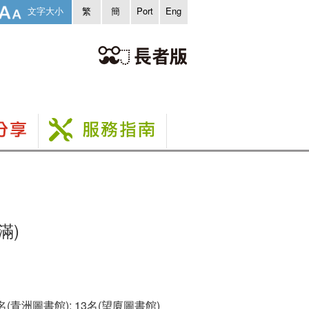
文字大小
繁
簡
Port
Eng
滿)
15名(青洲圖書館); 13名(望廈圖書館)