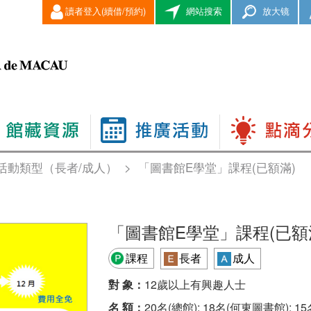
讀者登入(續借/預約)
網站搜索
放大镜
活動類型（長者/成人）
>
「圖書館E學堂」課程(已額滿)
「圖書館E學堂」課程(已額
課程
長者
成人
對 象：
12歲以上有興趣人士
名 額：
20名(總館); 18名(何東圖書館); 