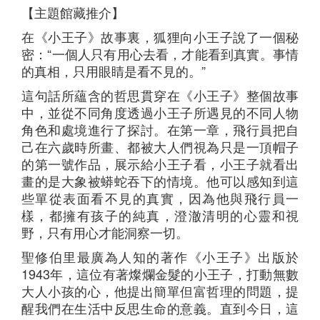
【主題館藏推介】
在《小王子》故事裏，狐狸向小王子說了一個秘
密：“一個人只有用心去看，才能看到真實。事情
的真相，只用眼睛是看不見的。”
這句話所蘊含的哲思貫穿在《小王子》整個故事
中，並從不同角度透過小王子所遇見的不同人物
角色和處境進行了探討。在第一章，飛行員把自
己在六歲時所畫、都被大人們視為只是一頂帽子
的第一號作品，展示給小王子看，小王子就看出
畫的是大象被蟒蛇吞下的情境。他可以感知到這
些單從表面看不見的真實，因為他與飛行員一
樣，都擁有孩子的純真，澄澈清明的心靈和視
野，只有用心才能洞察一切。
聖修伯里最廣為人知的著作《小王子》出版於
1943年，這位有著燦爛金髮的小王子，打動無數
大人小孩的心，他提出簡單但富哲理的問題，提
醒我們在生活中反思生命的意義。直到今日，這