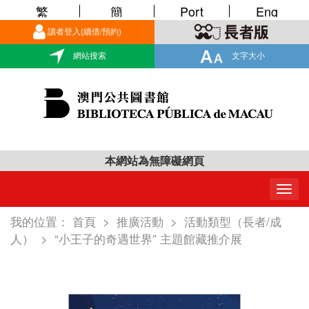
繁
簡
Port
Eng
讀者登入(續借/預約)
網站搜索
文字大小
本網站為無障礙網頁
Togg
navig
我的位置：
首頁
>
推廣活動
>
活動類型（長者/成
人）
>
“小王子的奇遇世界” 主題館藏推介展