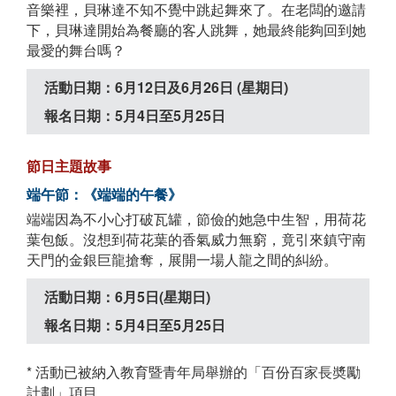
音樂裡，貝琳達不知不覺中跳起舞來了。在老闆的邀請
下，貝琳達開始為餐廳的客人跳舞，她最終能夠回到她
最愛的舞台嗎？
活動日期：6月12日及6月26日 (星期日)
報名日期：5月4日至5月25日
節日主題故事
端午節：《端端的午餐》
端端因為不小心打破瓦罐，節儉的她急中生智，用荷花
葉包飯。沒想到荷花葉的香氣威力無窮，竟引來鎮守南
天門的金銀巨龍搶奪，展開一場人龍之間的糾紛。
活動日期：6月5日(星期日)
報名日期：5月4日至5月25日
* 活動已被納入教育暨青年局舉辦的「百份百家長奬勵
計劃」項目