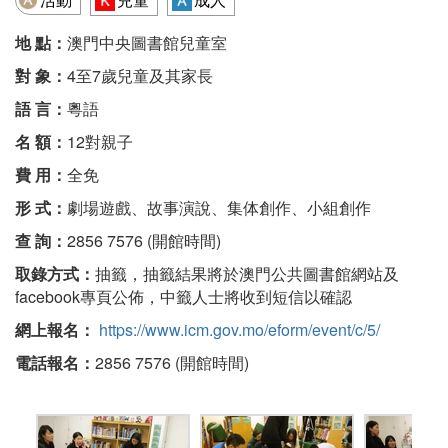
地 點：
澳門中央圖書館兒童室
對 象：
4至7歲兒童及其家長
語 言：
粵語
名 額：
12對親子
費 用：
全免
形 式：
劇場遊戲、故事演說、集体創作、小組創作
查 詢：
2856 7576 (開館時間)
取錄方式：
抽籤，抽籤結果將於澳門公共圖書館網站及
facebook專頁公佈，中籤人士將收到短信以確認
網上報名：
https://www.icm.gov.mo/eform/event/c/5/
電話報名：
2856 7576 (開館時間)