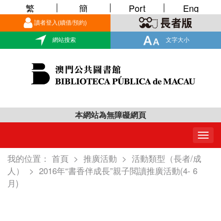
繁
簡
Port
Eng
讀者登入(續借/預約)
網站搜索
文字大小
本網站為無障礙網頁
Togg
navig
我的位置：
首頁
>
推廣活動
>
活動類型（長者/成
人）
>
2016年“書香伴成長”親子閲讀推廣活動(4- 6
月)