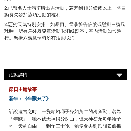
2.已報名人士請準時出席活動，若遲到10分鐘或以上，將自
動喪失參加該項活動的權利。
3.惡劣天氣特別安排：如暴雨、雷暴警告信號或懸掛三號風
球時，所有戶外及兒童活動取消或暫停，室内活動如常進
行。懸掛八號風球時所有活動取消
活動詳情
節日主題故事
新年：《年獸來了》
話說遠古之時，一隻頭如獅子身如黃牛的獨角獸，名為
「年獸」，牠本被天神鎖於深山，但天神答允每年給予
牠一天的自由，一到年三十晚，牠便會去到民間四處搗