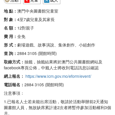
地 點：
澳門中央圖書館兒童室
對 象：
4至7歲兒童及其家長
名 額：
12對親子
費 用：
全免
形 式：
劇場遊戲、故事演說、集体創作、小組創作
查 詢：
2884 3105 (開館時間)
取錄方式：
抽籤，抽籤結果將於澳門公共圖書館網站及
facebook專頁公佈，中籤人士將收到電話訊息以確認
網上報名：
https://www.icm.gov.mo/eform/event/
電話報名：
2884 3105 (開館時間)
注意事項：
1.已報名人士若未能出席活動，敬請於活動舉辦前2天通知
圖書館人員，無故缺席累計達2次者將暫停參加活動權利3個
月。