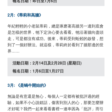
報名日期：即日至1月6日
2月:《蒂莉和高牆》
年紀輕輕的小老鼠蒂莉，總是琢磨著高牆另一邊到底會
是怎樣的世界，牠下定決心要去看看。牠沿著牆向盡頭
走，可是都沒有成功。後來，蒂莉受到蚯蚓的啟發，想
到了一個好辦法。就這樣，蒂莉終於看到了牆那邊的世
界……
活動日期：2月14日及2月28日 (星期日)
報名日期：1月6日至1月27日
3月: 《是蝸牛開始的》
無論是有意還是無心，每個人一定都有被批評過的經
驗，如果不小心說錯話，傷害到別人的心，那要怎麼辦
才好呢？我們一起來看看書裡一連串因為「批評」而引