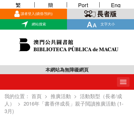
繁
簡
Port
Eng
讀者登入(續借/預約)
網站搜索
文字大小
本網站為無障礙網頁
Togg
navig
我的位置：
首頁
>
推廣活動
>
活動類型（長者/成
人）
>
2016年「書香伴成長」親子閲讀推廣活動 (1-
3月)