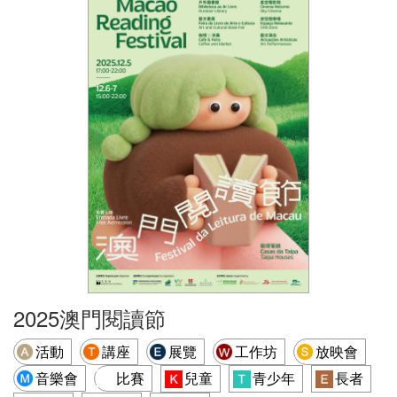
2025澳門閱讀節
活動
講座
展覽
工作坊
放映會
音樂會
比賽
兒童
青少年
長者