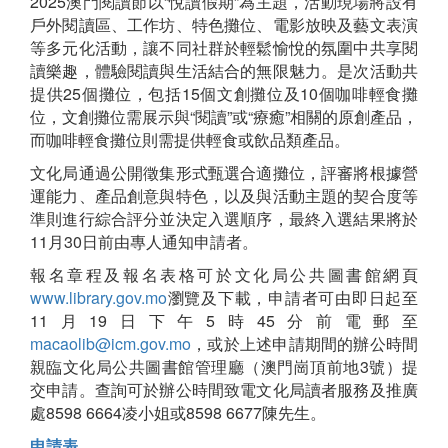
2025澳門閱讀節以“悅讀假期”為主題，活動現場將設有
戶外閱讀區、工作坊、特色攤位、電影放映及藝文表演
等多元化活動，讓不同社群於輕鬆愉悅的氛圍中共享閱
讀樂趣，體驗閱讀與生活結合的無限魅力。是次活動共
提供25個攤位，包括15個文創攤位及10個咖啡輕食攤
位，文創攤位需展示與“閱讀”或“療癒”相關的原創產品，
而咖啡輕食攤位則需提供輕食或飲品類產品。
文化局通過公開徵集形式甄選合適攤位，評審將根據營
運能力、產品創意與特色，以及與活動主題的契合度等
準則進行綜合評分並決定入選順序，最終入選結果將於
11月30日前由專人通知申請者。
報名章程及報名表格可於文化局公共圖書館網頁
www.library.gov.mo
瀏覽及下載，申請者可由即日起至
11月19日下午5時45分前電郵至
macaolib@icm.gov.mo
，或於上述申請期間的辦公時間
親臨文化局公共圖書館管理廳（澳門崗頂前地3號）提
交申請。查詢可於辦公時間致電文化局讀者服務及推廣
處8598 6664凌小姐或8598 6677陳先生。
申請表