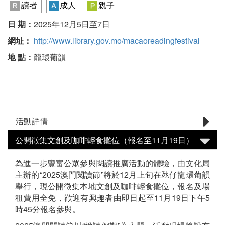
讀者
成人
親子
日 期：
2025年12月5日至7日
網址：
http://www.library.gov.mo/macaoreadingfestival
地 點：
龍環葡韻
活動詳情
公開徵集文創及咖啡輕食攤位（報名至11月19日）
為進一步豐富公眾參與閱讀推廣活動的體驗，由文化局
主辦的“2025澳門閱讀節”將於12月上旬在氹仔龍環葡韻
舉行，現公開徵集本地文創及咖啡輕食攤位，報名及場
租費用全免，歡迎有興趣者由即日起至11月19日下午5
時45分報名參與。