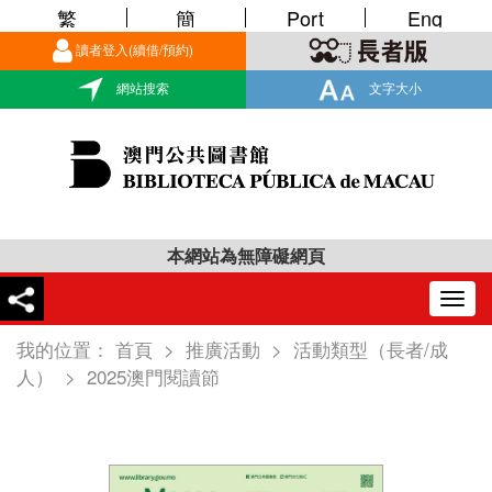
繁
簡
Port
Eng
讀者登入(續借/預約)
網站搜索
文字大小
本網站為無障礙網頁
Togg
navig
我的位置：
首頁
>
推廣活動
>
活動類型（長者/成
人）
>
2025澳門閱讀節