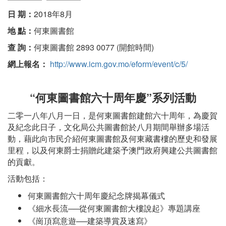
日 期：
2018年8月
地 點：
何東圖書館
查 詢：
何東圖書館 2893 0077 (開館時間)
網上報名：
http://www.icm.gov.mo/eform/event/c/5/
“何東圖書館六十周年慶”系列活動
二零一八年八月一日，是何東圖書館建館六十周年，為慶賀
及紀念此日子，文化局公共圖書館於八月期間舉辦多場活
動，藉此向市民介紹何東圖書館及何東藏書樓的歷史和發展
里程，以及何東爵士捐贈此建築予澳門政府興建公共圖書館
的貢獻。
活動包括：
何東圖書館六十周年慶紀念牌揭幕儀式
《細水長流──從何東圖書館大樓說起》專題講座
《崗頂寫意遊──建築導賞及速寫》