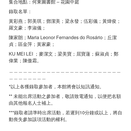
集合地點：何東圖書館 – 花園中庭
錄取名單：
黃彩燕；郭美琪；鄧潔美；梁永發；伍彩儀；黃煒俊；
羅文豪；李淑儀；
陳家朗；Maria Leonor Fernandes do Rosário；丘潔
貞；區金萍；黃家豪；
KU MEI LEI ；麥潔文；梁美寶；屈寶蓮；蘇淑貞；鄭
偉業；陳傲霜。
＿＿＿＿＿＿＿＿＿＿＿＿＿＿＿＿＿＿＿＿＿＿＿＿
＿＿＿＿＿＿＿＿
*以上各獲錄取參加者，本館將會以短訊通知。
** 未能出席活動之參加者，敬請致電通知，以便把名額
由其他報名人士補上。
***錄取者請準時出席活動，若遲到10分鐘或以上，將自
動喪失參加該項活動的權利。