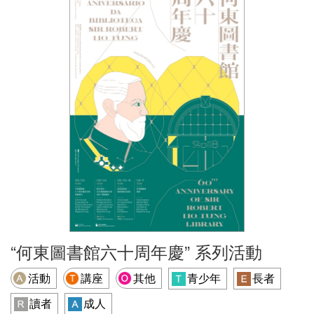
“何東圖書館六十周年慶” 系列活動
活動
講座
其他
青少年
長者
讀者
成人