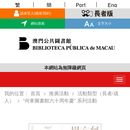
繁
簡
Port
Eng
讀者登入(續借/預約)
網站搜索
文字大小
本網站為無障礙網頁
Togg
navig
我的位置：
首頁
>
推廣活動
>
活動類型（長者/成
人）
>
“何東圖書館六十周年慶” 系列活動