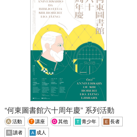
“何東圖書館六十周年慶” 系列活動
活動
講座
其他
青少年
長者
讀者
成人