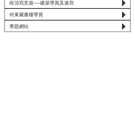
崗頂寫意遊──建築導賞及速寫
何東藏書樓導賞
專題網站