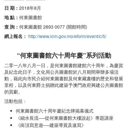
日 期：
2018年8月
地 點：
何東圖書館
查 詢：
何東圖書館 2893 0077 (開館時間)
網上報名：
http://www.icm.gov.mo/eform/event/c/5/
“何東圖書館六十周年慶”系列活動
二零一八年八月一日，是何東圖書館建館六十周年，為慶賀
及紀念此日子，文化局公共圖書館於八月期間舉辦多場活
動，藉此向市民介紹何東圖書館及何東藏書樓的歷史和發展
里程，以及何東爵士捐贈此建築予澳門政府興建公共圖書館
的貢獻。
活動包括：
何東圖書館六十周年慶紀念牌揭幕儀式
《細水長流──從何東圖書館大樓說起》專題講座
《崗頂寫意遊──建築導賞及速寫》