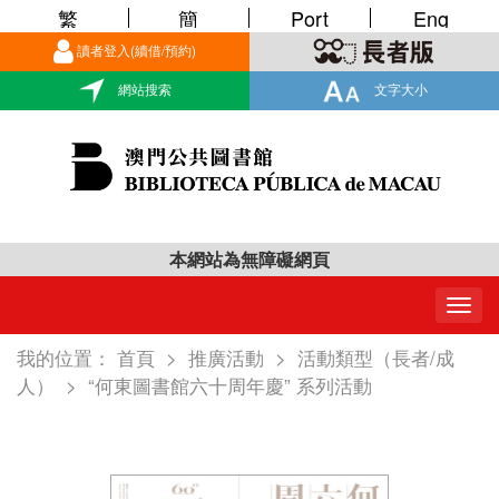
繁
簡
Port
Eng
讀者登入(續借/預約)
網站搜索
文字大小
本網站為無障礙網頁
Togg
navig
我的位置：
首頁
>
推廣活動
>
活動類型（長者/成
人）
>
“何東圖書館六十周年慶” 系列活動