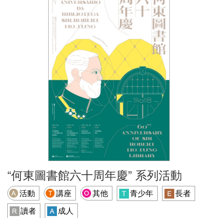
“何東圖書館六十周年慶” 系列活動
活動
講座
其他
青少年
長者
讀者
成人