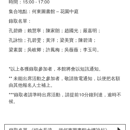
時間：15:00 - 17:00
集合地點：何東圖書館 – 花園中庭
錄取名單：
孔碧鋒；賴慧寧；陳家朗；趙國光；嚴嘉明；
孔詠怡；孔碧雯；黃洋；梁美寶；陳碧濤；
梁素茵；吳岐卿；許鳳梅；吳薇薇；李玉司。
*以上各獲錄取參加者，本館將會以短訊通知。
** 未能出席活動之參加者，敬請致電通知，以便把名額
由其他報名人士補上。
***錄取者請準時出席活動，請提前10分鐘到達，逾時不
候。
錄取名單-《細水長流──從何東圖書館大樓說起》