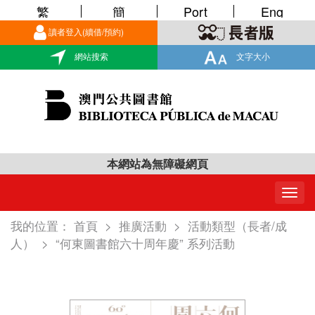
繁
簡
Port
Eng
讀者登入(續借/預約)
網站搜索
文字大小
本網站為無障礙網頁
Togg
navig
我的位置：
首頁
>
推廣活動
>
活動類型（長者/成
人）
>
“何東圖書館六十周年慶” 系列活動