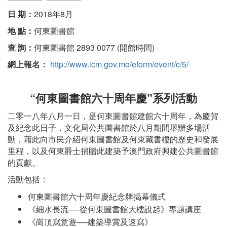
日 期：
2018年8月
地 點：
何東圖書館
查 詢：
何東圖書館 2893 0077 (開館時間)
網上報名：
http://www.icm.gov.mo/eform/event/c/5/
“何東圖書館六十周年慶”系列活動
二零一八年八月一日，是何東圖書館建館六十周年，為慶賀
及紀念此日子，文化局公共圖書館於八月期間舉辦多場活
動，藉此向市民介紹何東圖書館及何東藏書樓的歷史和發展
里程，以及何東爵士捐贈此建築予澳門政府興建公共圖書館
的貢獻。
活動包括：
何東圖書館六十周年慶紀念牌揭幕儀式
《細水長流──從何東圖書館大樓說起》專題講座
《崗頂寫意遊──建築導賞及速寫》