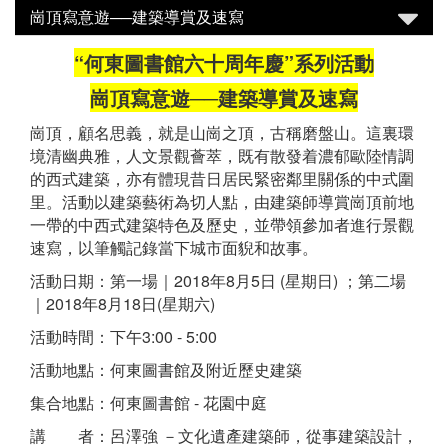
崗頂寫意遊──建築導賞及速寫
“何東圖書館六十周年慶”系列活動
崗頂寫意遊──建築導賞及速寫
崗頂，顧名思義，就是山崗之頂，古稱磨盤山。這裏環
境清幽典雅，人文景觀薈萃，既有散發着濃郁歐陸情調
的西式建築，亦有體現昔日居民緊密鄰里關係的中式圍
里。活動以建築藝術為切人點，由建築師導賞崗頂前地
一帶的中西式建築特色及歷史，並帶領參加者進行景觀
速寫，以筆觸記錄當下城市面貎和故事。
活動日期：第一場｜2018年8月5日 (星期日) ；第二場
｜2018年8月18日(星期六)
活動時間：下午3:00 - 5:00
活動地點：何東圖書館及附近歷史建築
集合地點：何東圖書館 - 花園中庭
講 者：呂澤強 －文化遺產建築師，從事建築設計，