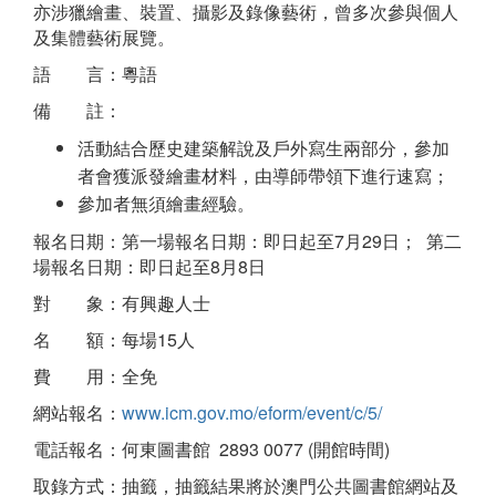
亦涉獵繪畫、裝置、攝影及錄像藝術，曾多次參與個人
及集體藝術展覽。
語 言：粵語
備 註：
活動結合歷史建築解說及戶外寫生兩部分，參加
者會獲派發繪畫材料，由導師帶領下進行速寫；
參加者無須繪畫經驗。
報名日期：第一場報名日期：即日起至7月29日； 第二
場報名日期：即日起至8月8日
對 象：有興趣人士
名 額：每場15人
費 用：全免
網站報名：
www.icm.gov.mo/eform/event/c/5/
電話報名：何東圖書館 2893 0077 (開館時間)
取錄方式：抽籤，抽籤結果將於澳門公共圖書館網站及