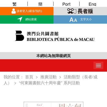
繁
簡
Port
Eng
讀者登入(續借/預約)
網站搜索
文字大小
本網站為無障礙網頁
Togg
navig
我的位置：
首頁
>
推廣活動
>
活動類型（長者/成
人）
>
“何東圖書館六十周年慶” 系列活動