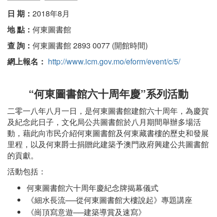
日 期：
2018年8月
地 點：
何東圖書館
查 詢：
何東圖書館 2893 0077 (開館時間)
網上報名：
http://www.icm.gov.mo/eform/event/c/5/
“何東圖書館六十周年慶”系列活動
二零一八年八月一日，是何東圖書館建館六十周年，為慶賀
及紀念此日子，文化局公共圖書館於八月期間舉辦多場活
動，藉此向市民介紹何東圖書館及何東藏書樓的歷史和發展
里程，以及何東爵士捐贈此建築予澳門政府興建公共圖書館
的貢獻。
活動包括：
何東圖書館六十周年慶紀念牌揭幕儀式
《細水長流──從何東圖書館大樓說起》專題講座
《崗頂寫意遊──建築導賞及速寫》