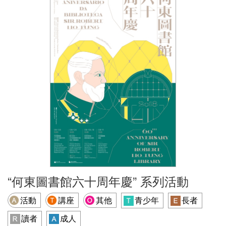
“何東圖書館六十周年慶” 系列活動
活動
講座
其他
青少年
長者
讀者
成人