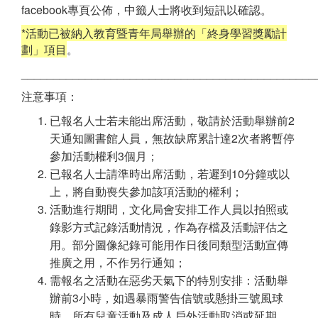
facebook專頁公佈，中籤人士將收到短訊以確認。
*活動已被納入教育暨青年局舉辦的「終身學習獎勵計
劃」項目
。
______________________________________________
注意事項：
已報名人士若未能出席活動，敬請於活動舉辦前2
天通知圖書館人員，無故缺席累計達2次者將暫停
參加活動權利3個月；
已報名人士請準時出席活動，若遲到10分鐘或以
上，將自動喪失參加該項活動的權利；
活動進行期間，文化局會安排工作人員以拍照或
錄影方式記錄活動情況，作為存檔及活動評估之
用。部分圖像紀錄可能用作日後同類型活動宣傳
推廣之用，不作另行通知；
需報名之活動在惡劣天氣下的特別安排：活動舉
辦前3小時，如遇暴雨警告信號或懸掛三號風球
時，所有兒童活動及成人戶外活動取消或延期，