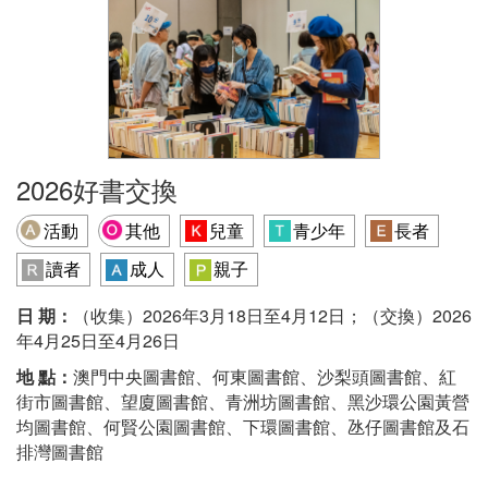
2026好書交換
活動
其他
兒童
青少年
長者
讀者
成人
親子
日 期：
（收集）2026年3月18日至4月12日；（交換）2026
年4月25日至4月26日
地 點：
澳門中央圖書館、何東圖書館、沙梨頭圖書館、紅
街市圖書館、望廈圖書館、青洲坊圖書館、黑沙環公園黃營
均圖書館、何賢公園圖書館、下環圖書館、氹仔圖書館及石
排灣圖書館