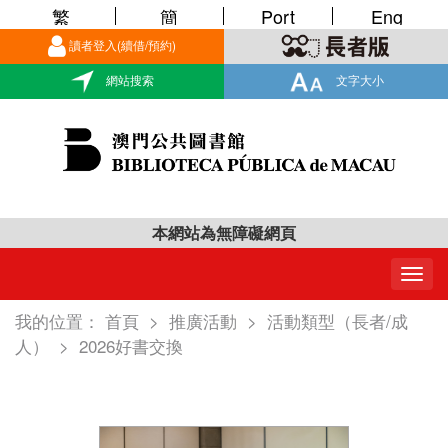
繁
簡
Port
Eng
讀者登入(續借/預約)
網站搜索
文字大小
本網站為無障礙網頁
Togg
navig
我的位置：
首頁
>
推廣活動
>
活動類型（長者/成
人）
>
2026好書交換