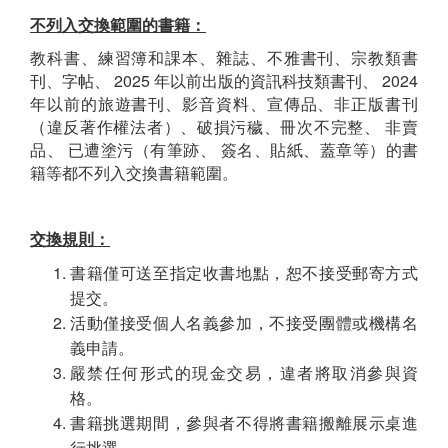
不列入交換範圍的書籍：
教科書、練習簿和課本、雜誌、不雅書刊、宗教類書
刊、字帖、 2025 年以前出版的資訊科技類書刊、 2024
年以前的旅遊書刊、影音資料、宣傳品、非正版書刊
（違反著作權法者）、破損污穢、冊次不完整、 非賣
品、 已遭塗污（有筆跡、 簽名、貼紙、蓋章等）的書
籍等都不列入交換書籍範圍。
交換規則：
書籍僅可送至指定收書地點，恕不接受郵寄方式
提交。
活動僅接受個人名義參加，不接受團體或機構名
義申請。
嚴禁任何形式的現金交易，違者將取消參與資
格。
書籍挑選期間，參與者不得將書籍搬離展示桌進
行挑選。