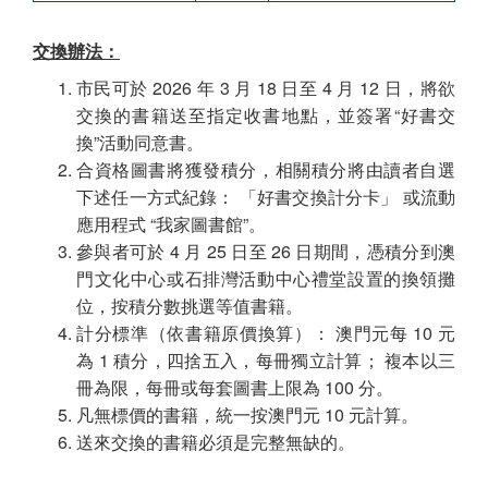
交換辦法：
市民可於 2026 年 3 月 18 日至 4 月 12 日，將欲
交換的書籍送至指定收書地點，並簽署“好書交
換”活動同意書。
合資格圖書將獲發積分，相關積分將由讀者自選
下述任一方式紀錄： 「好書交換計分卡」 或流動
應用程式 “我家圖書館”。
參與者可於 4 月 25 日至 26 日期間，憑積分到澳
門文化中心或石排灣活動中心禮堂設置的換領攤
位，按積分數挑選等值書籍。
計分標準（依書籍原價換算）： 澳門元每 10 元
為 1 積分，四捨五入，每冊獨立計算； 複本以三
冊為限，每冊或每套圖書上限為 100 分。
凡無標價的書籍，統一按澳門元 10 元計算。
送來交換的書籍必須是完整無缺的。