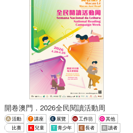
開卷澳門．2026全民閱讀活動周
活動
講座
展覽
工作坊
其他
比賽
兒童
青少年
長者
讀者