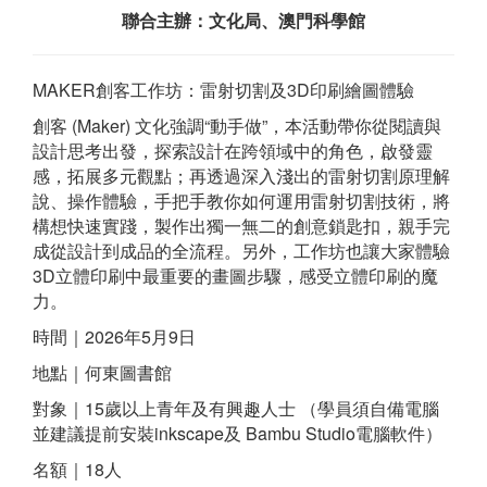
聯合主辦：文化局、澳門科學館
MAKER創客工作坊：雷射切割及3D印刷繪圖體驗
創客 (Maker) 文化強調“動手做”，本活動帶你從閱讀與
設計思考出發，探索設計在跨領域中的角色，啟發靈
感，拓展多元觀點；再透過深入淺出的雷射切割原理解
說、操作體驗，手把手教你如何運用雷射切割技術，將
構想快速實踐，製作出獨一無二的創意鎖匙扣，親手完
成從設計到成品的全流程。另外，工作坊也讓大家體驗
3D立體印刷中最重要的畫圖步驟，感受立體印刷的魔
力。
時間｜2026年5月9日
地點｜何東圖書館
對象｜15歲以上青年及有興趣人士 （學員須自備電腦
並建議提前安裝inkscape及 Bambu Studio電腦軟件）
名額｜18人