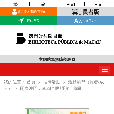
繁
簡
Port
Eng
讀者登入(續借/預約)
網站搜索
文字大小
本網站為無障礙網頁
Togg
navig
我的位置：
首頁
>
推廣活動
>
活動類型（長者/成
人）
>
開卷澳門．2026全民閱讀活動周